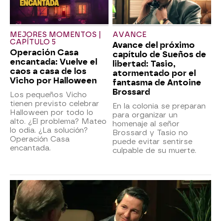
MEJORES MOMENTOS |
AVANCE
CAPÍTULO 5
Avance del próximo
Operación Casa
capítulo de Sueños de
encantada: Vuelve el
libertad: Tasio,
caos a casa de los
atormentado por el
Vicho por Halloween
fantasma de Antoine
Brossard
Los pequeños Vicho
tienen previsto celebrar
En la colonia se preparan
Halloween por todo lo
para organizar un
alto. ¿El problema? Mateo
homenaje al señor
lo odia. ¿La solución?
Brossard y Tasio no
Operación Casa
puede evitar sentirse
encantada.
culpable de su muerte.