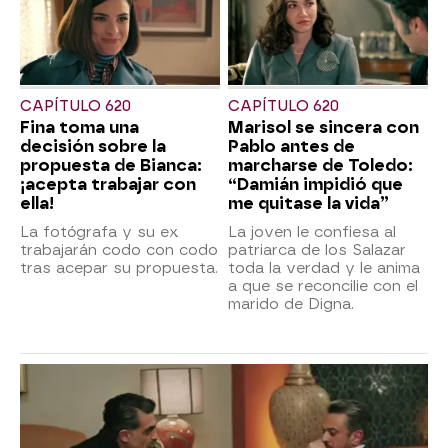
CAPÍTULO 620
CAPÍTULO 620
Fina toma una
Marisol se sincera con
decisión sobre la
Pablo antes de
propuesta de Bianca:
marcharse de Toledo:
¡acepta trabajar con
“Damián impidió que
ella!
me quitase la vida”
La fotógrafa y su ex
La joven le confiesa al
trabajarán codo con codo
patriarca de los Salazar
tras acepar su propuesta.
toda la verdad y le anima
a que se reconcilie con el
marido de Digna.