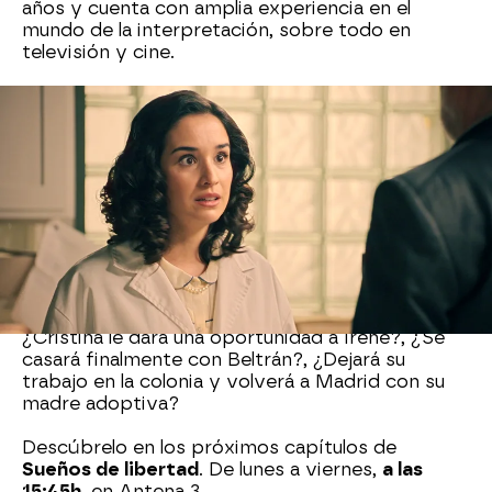
años y cuenta con amplia experiencia en el
mundo de la interpretación, sobre todo en
televisión y cine.
Uno de los momentos más destacados en su
trayectoria profesional, ha sido el papel de Rosa
Solozábal en la tercera temporada de la serie
El
secreto de Puente Viejo
, emitida en Antena 3
en 2019.
Además de su pasión por actuar, Sara Sanz
también canta y baila. Es una aficionada de los
deportes, especialmente de esquí y snowboard.
¿Cristina le dará una oportunidad a Irene?, ¿Se
casará finalmente con Beltrán?, ¿Dejará su
trabajo en la colonia y volverá a Madrid con su
madre adoptiva?
Descúbrelo en los próximos capítulos de
Sueños de libertad
. De lunes a viernes,
a las
15:45h
, en Antena 3.