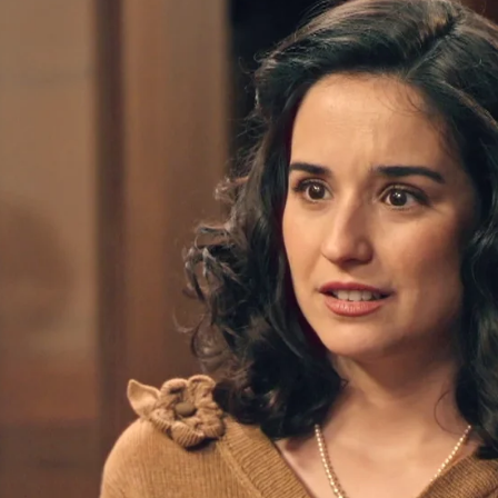
rta y Fina en el cuarto de revelado: “Nadie me
Whatsapp
Facebook
X
Flipboa
17:00
do a su sobrina
Cristina
al anunciarle