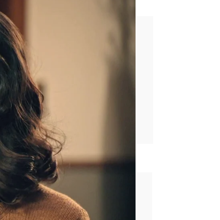
 ve como me ven tus ojos”
rd