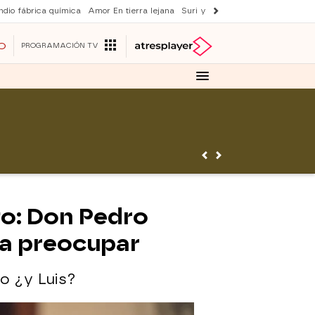
ndio fábrica química
Amor En tierra lejana
Suri y Tom Cruise
La ruleta de 
O
PROGRAMACIÓN TV
to: Don Pedro
 a preocupar
ro ¿y Luis?