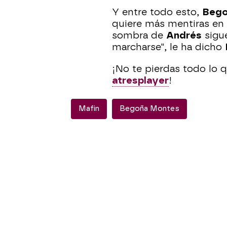
Y entre todo esto,
Beg
quiere más mentiras en s
sombra de
Andrés
sigue
marcharse", le ha dicho
¡No te pierdas todo lo
atresplayer
!
Mafin
Begoña Montes