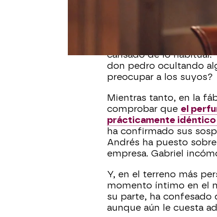
que quiere cederle el 5
ella misma ha creado. U
cuando su entorno ha e
inquietan.
Luz
ha sido c
cansado de lo habitual. 
don pedro ocultando a
preocupar a los suyos?
Mientras tanto, en la fá
comprobar que
el perf
prácticamente idéntico
ha confirmado sus sosp
Andrés ha puesto sobre 
empresa. Gabriel incómo
Y, en el terreno más pe
momento íntimo en el n
su parte, ha confesado
aunque aún le cuesta ad