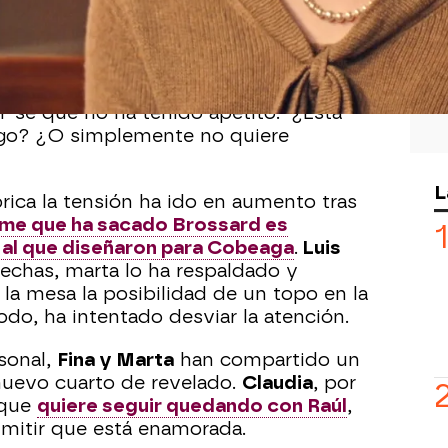
% de los beneficios del perfume que
n gesto de reconocimiento justo
mpezado a notar señales que
lara con él: “Últimamente está más
Y sé que no ha tenido apetito." ¿Está
lgo? ¿O simplemente no quiere
L
brica la tensión ha ido en aumento tras
ume que ha sacado Brossard es
 al que diseñaron para Cobeaga
.
Luis
echas, marta lo ha respaldado y
la mesa la posibilidad de un topo en la
do, ha intentado desviar la atención.
rsonal,
Fina y Marta
han compartido un
uevo cuarto de revelado.
Claudia
, por
 que
quiere seguir quedando con Raúl
,
mitir que está enamorada.