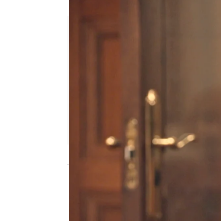
Sube la temperatura entre Ma
Ana Bermejo Lillo
Publicado:
01 de agosto de 2025, 
Don Pedro
ha sorprendi