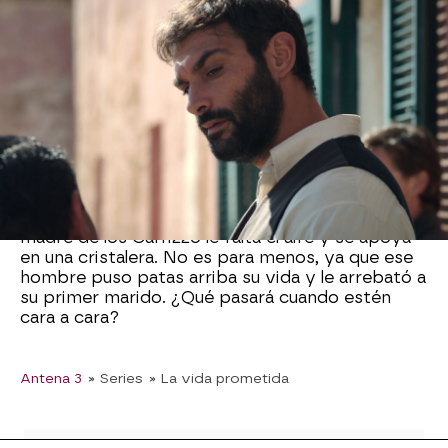
Después de estar en contacto con un primo
suyo durante años,
Vicenzo
ha podido dejar
todo en orden en Sicilia y ha llegado a América
acompañado de sus hombres, más
concretamente, al barrio en el que ahora viven
los Carrizzo.
Cuando
Carmela
lo ve a lo lejos, se queda
completamente paralizada. Su cabeza se llena de
recuerdos y las imágenes se aquel día en el que el
capataz intentó forzarla vuelven a su mente. A la
madre de los Carrizzo le falta el aire y se apoya
en una cristalera. No es para menos, ya que ese
hombre puso patas arriba su vida y le arrebató a
su primer marido. ¿Qué pasará cuando estén
cara a cara?
Antena 3
» Series
» La vida prometida