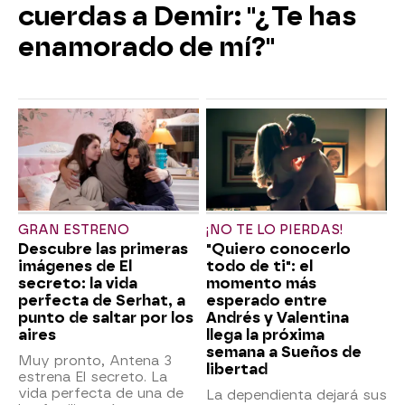
cuerdas a Demir: "¿Te has
enamorado de mí?"
GRAN ESTRENO
¡NO TE LO PIERDAS!
Descubre las primeras
"Quiero conocerlo
imágenes de El
todo de ti": el
secreto: la vida
momento más
perfecta de Serhat, a
esperado entre
punto de saltar por los
Andrés y Valentina
aires
llega la próxima
semana a Sueños de
Muy pronto, Antena 3
libertad
estrena El secreto. La
vida perfecta de una de
La dependienta dejará sus