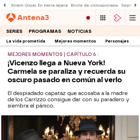
Sinem Ünsal, En tierra lejana
Brote de ciclosporiasis
Sesión d
Antena
3
SERIES
PROGRAMAS
NOTICIAS
La vida prometida
Mejores momentos
Personajes
MEJORES MOMENTOS | CAPÍTULO 6
¡Vicenzo llega a Nueva York!
Carmela se paraliza y recuerda su
oscuro pasado en común al verlo
El despiadado capataz que acosaba a la madre
de los Carrizzo consigue dar con su paradero y
siembra el pánico.
¡Su obsesión no tiene límites! Vicenzo
mata a sangre fría al marido de Carmela