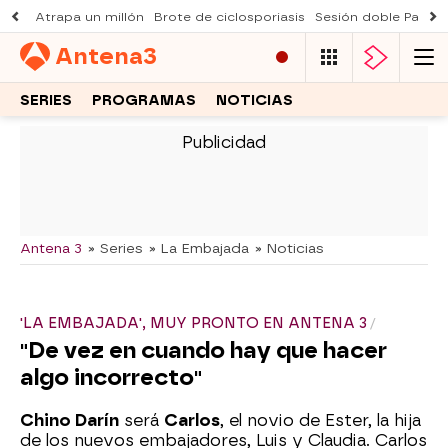
Atrapa un millón
Brote de ciclosporiasis
Sesión doble Padre
Antena
3
SERIES
PROGRAMAS
NOTICIAS
-
Antena 3
» Series
» La Embajada
» Noticias
'LA EMBAJADA', MUY PRONTO EN ANTENA 3
"De vez en cuando hay que hacer
algo incorrecto"
Chino Darín
será
Carlos
, el novio de Ester, la hija
de los nuevos embajadores, Luis y Claudia. Carlos