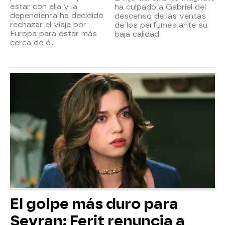
estar con ella y la
ha culpado a Gabriel del
dependienta ha decidido
descenso de las ventas
rechazar el viaje por
de los perfumes ante su
Europa para estar más
baja calidad.
cerca de él.
El golpe más duro para
Seyran: Ferit renuncia a