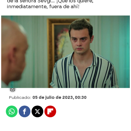
de la señora Sevgi… ¡Que los quiere,
inmediatamente, fuera de ahí!
Asiye se enfada con Ömer al descubrir
que ha robado los relojes de Sevgi y que
se ha asociado con Akif
Julia Zapata López
Publicado:
05 de julio de 2023, 00:30
Whatsapp
Facebook
X
Flipboard