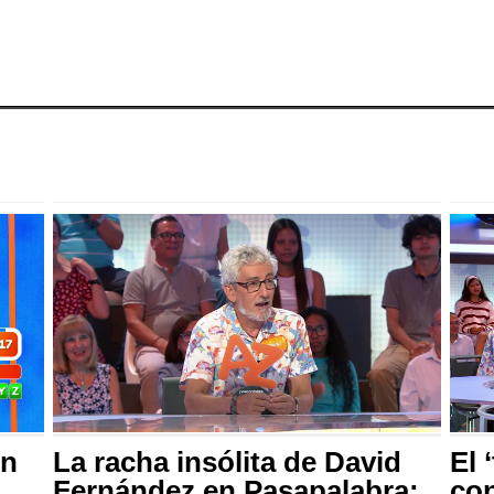
en
La racha insólita de David
El 
Fernández en Pasapalabra:
con