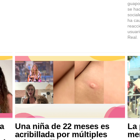
guapo 
se hac
social
ha ca
reacci
usuar
Real.
a
Una niña de 22 meses es
La 
acribillada por múltiples
me