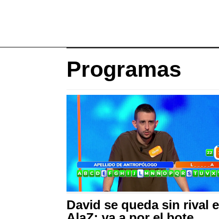
Programas
David se queda sin rival 
AlaZ: va a por el bote