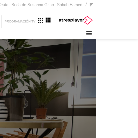
Ceuta
Boda de Susanna Griso
Sabah Hamed
Ágata y Lola
Suri y Tom Cru
PROGRAMACIÓN TV