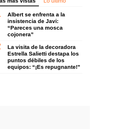
as más vistas
Lo último
Albert se enfrenta a la
insistencia de Javi:
ok
itter
Linkedin
Flipboard
“Pareces una mosca
cojonera”
La visita de la decoradora
Estrella Salietti destapa los
puntos débiles de los
equipos: “¡Es repugnante!”