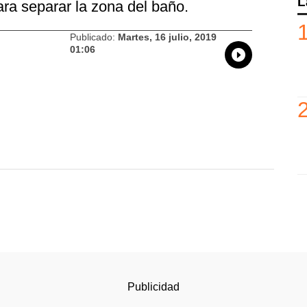
L
ara separar la zona del baño.
Publicado:
Martes, 16 julio, 2019
01:06
Whatsapp
Compartir
Facebo
Tw