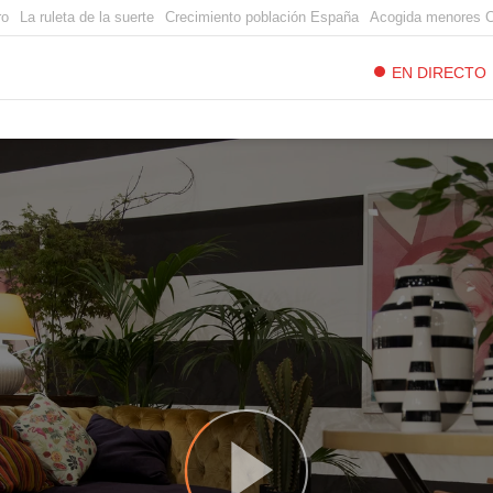
ro
La ruleta de la suerte
Crecimiento población España
Acogida menores 
EN DIRECTO