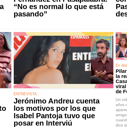
a
“No es normal lo que está
Pas
pasando”
de
En dir
Pila
la r
Casa
vira
de F
ENTREVISTA
Jerónimo Andreu cuenta
Un víd
años 
to
los motivos por los que
apare
Isabel Pantoja tuvo que
amigo
cuando
posar en Interviú
dice q