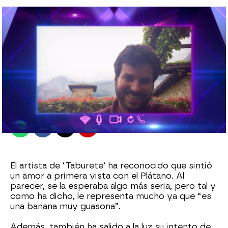
antena3.com
Madrid
Publicado:
30 de julio de 2021, 02:31
Whatsapp
Facebook
X
Flipboard
El artista de ‘Taburete’ ha reconocido que sintió
un amor a primera vista con el Plátano. Al
parecer, se la esperaba algo más seria, pero tal y
como ha dicho, le representa mucho ya que “es
una banana muy guasona”.
Además, también ha salido a la luz su intento de