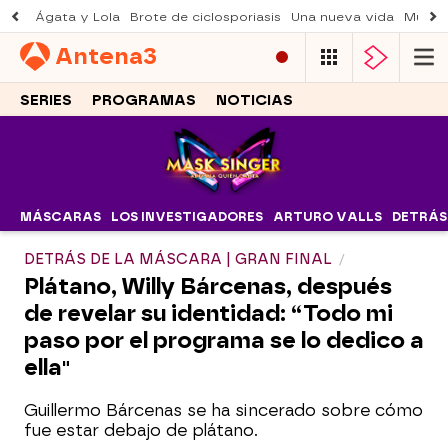
Ágata y Lola
Brote de ciclosporiasis
Una nueva vida
Muere 
Antena
3
SERIES
PROGRAMAS
NOTICIAS
MÁSCARAS
LOS INVESTIGADORES
ARTURO VALLS
DETRÁS
DETRÁS DE LA MÁSCARA | GRAN FINAL
Plátano, Willy Bárcenas, después
de revelar su identidad: “Todo mi
paso por el programa se lo dedico a
ella"
Guillermo Bárcenas se ha sincerado sobre cómo
fue estar debajo de plátano.