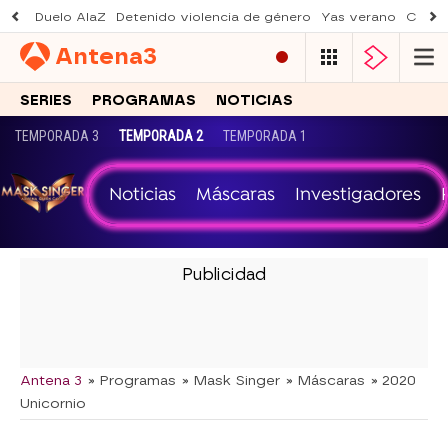
Duelo AlaZ
Detenido violencia de género
Yas verano
Creci
Antena
3
SERIES
PROGRAMAS
NOTICIAS
TEMPORADA 3
TEMPORADA 2
TEMPORADA 1
Noticias
Máscaras
Investigadores
-
Antena 3
» Programas
» Mask Singer
» Máscaras
» 2020
Unicornio