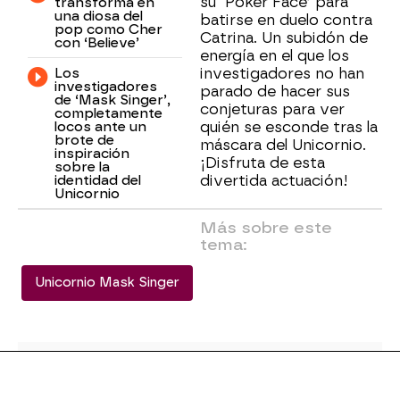
su ‘Poker Face’ para
transforma en
una diosa del
batirse en duelo contra
pop como Cher
Catrina. Un subidón de
con ‘Believe’
energía en el que los
Los
investigadores no han
investigadores
parado de hacer sus
de ‘Mask Singer’,
conjeturas para ver
completamente
locos ante un
quién se esconde tras la
brote de
máscara del Unicornio.
inspiración
¡Disfruta de esta
sobre la
identidad del
divertida actuación!
Unicornio
Más sobre este
tema:
Unicornio Mask Singer