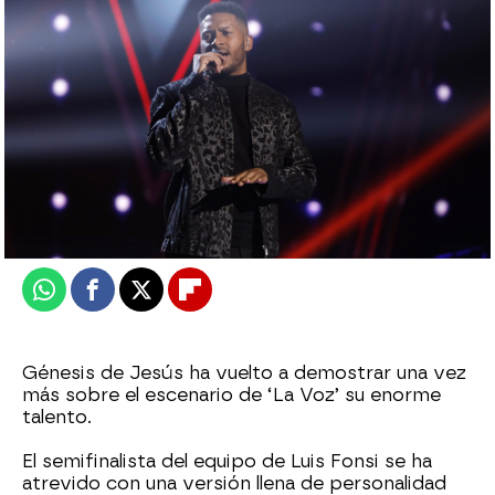
Vota por tu ganador de 'La Voz 2022'
Jennifer Álvarez
Madrid
Publicado:
09 de diciembre de 2022, 23:18
Whatsapp
Facebook
X
Flipboard
Génesis de Jesús ha vuelto a demostrar una vez
más sobre el escenario de ‘La Voz’ su enorme
talento.
El semifinalista del equipo de Luis Fonsi se ha
atrevido con una versión llena de personalidad