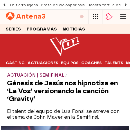
En tierra lejana
Brote de ciclosporiasis
Receta tortilla de pist
Antena
3
SERIES
PROGRAMAS
NOTICIAS
CASTING
ACTUACIONES
EQUIPOS
COACHES
TALENTS
N
ACTUACIÓN | SEMIFINAL
Génesis de Jesús nos hipnotiza en
‘La Voz’ versionando la canción
‘Gravity’
El talent del equipo de Luis Fonsi se atreve con
el tema de John Mayer en la Semifinal.