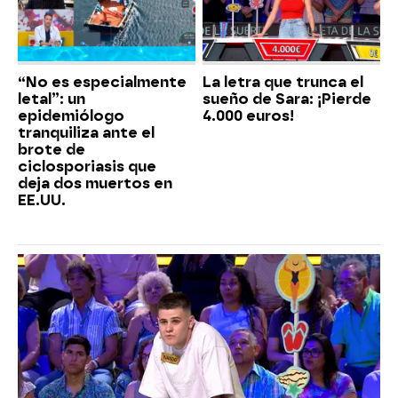
“No es especialmente
La letra que trunca el
letal”: un
sueño de Sara: ¡Pierde
epidemiólogo
4.000 euros!
tranquiliza ante el
brote de
ciclosporiasis que
deja dos muertos en
EE.UU.