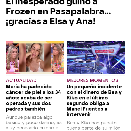
El inesperado guiño a
Frozen en Pasapalabra…
¡gracias a Elsa y Ana!
ACTUALIDAD
MEJORES MOMENTOS
María ha padecido
Un pequeño incidente
cáncer de piel a los 34
con el dinero de Bea y
años: acaba de ser
Kiko en el último
operada y sus dos
segundo obliga a
padres también
Manel Fuentes a
intervenir
Aunque parezca algo
básico y poco dañino, es
Bea y Kiko han puesto
muy necesario cuidarse
buena parte de su millón