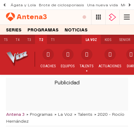
Ágata y Lola
Brote de ciclosporiasis
Una nueva vida
Muere 
Antena
3
SERIES
PROGRAMAS
NOTICIAS
T5
T4
T3
T2
T1
LA VOZ
KIDS
SENIOR
COACHES
EQUIPOS
TALENTS
ACTUACIONES
DIAR
-
Antena 3
» Programas
» La Voz
» Talents
» 2020 - Rocío
Hernández