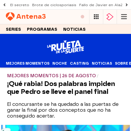
El secreto
Brote de ciclosporiasis
Fallo de Javier en AlaZ
Mu
Antena
3
SERIES
PROGRAMAS
NOTICIAS
MEJORES MOMENTOS
NOCHE
CASTING
NOTICIAS
SOBRE 
MEJORES MOMENTOS | 26 DE AGOSTO
¡Qué rabia! Dos palabras impiden
que Pedro se lleve el panel final
El concursante se ha quedado a las puertas de
ganar la final por dos conceptos que no ha
conseguido acertar.