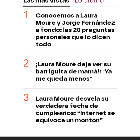
Las más vistas
Lo último
Conocemos a Laura
Moure y Jorge Fernández
a fondo: las 20 preguntas
personales que lo dicen
todo
¡Laura Moure deja ver su
barriguita de mamá!: "Ya
me queda menos"
Laura Moure desvela su
verdadera fecha de
cumpleaños: “Internet se
equivoca un montón”