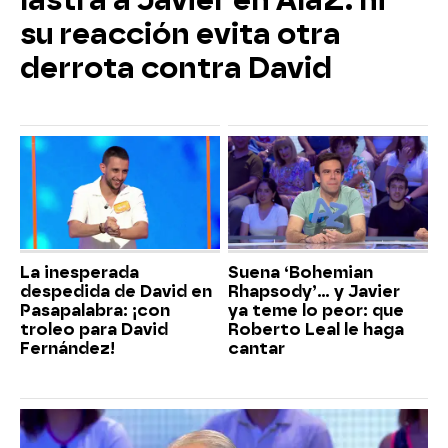
lastra a Javier en AlaZ: ni
su reacción evita otra
derrota contra David
La inesperada
Suena ‘Bohemian
despedida de David en
Rhapsody’... y Javier
Pasapalabra: ¡con
ya teme lo peor: que
troleo para David
Roberto Leal le haga
Fernández!
cantar