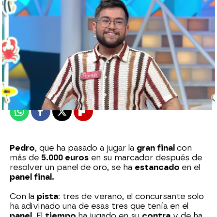
Jennifer Severiche
Publicado:
26 de agosto de 2024, 14:57
Whatsapp
Facebook
X
Flipboard
Pedro
, que ha pasado a jugar la
gran final
con
más de
5.000 euros
en su marcador después de
resolver un panel de oro, se ha
estancado
en el
panel final.
Con la
pista
: tres de verano, el concursante solo
ha adivinado una de esas tres que tenía en el
panel
. El
tiempo
ha jugado en su
contra
y de ha