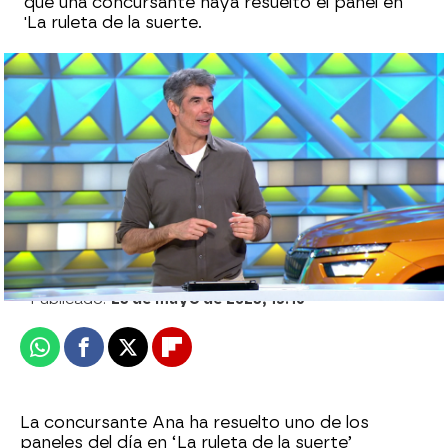
que una concursante haya resuelto el panel en
'La ruleta de la suerte.
Ana saca su lado más generoso en ‘La
ruleta de la suerte’: ¡Cae dos veces en el
‘Se lo doy’!
Jesús Garrido
Publicado:
23 de mayo de 2023, 15:16
Whatsapp
Facebook
X
Flipboard
La concursante Ana ha resuelto uno de los
paneles del día en ‘La ruleta de la suerte’