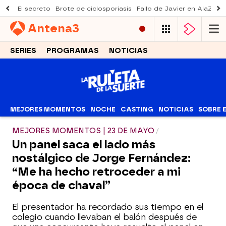
El secreto
Brote de ciclosporiasis
Fallo de Javier en AlaZ
Mu
Antena
3
SERIES
PROGRAMAS
NOTICIAS
MEJORES MOMENTOS
NOCHE
CASTING
NOTICIAS
SOBRE 
MEJORES MOMENTOS | 23 DE MAYO
Un panel saca el lado más
nostálgico de Jorge Fernández:
“Me ha hecho retroceder a mi
época de chaval”
El presentador ha recordado sus tiempo en el
colegio cuando llevaban el balón después de