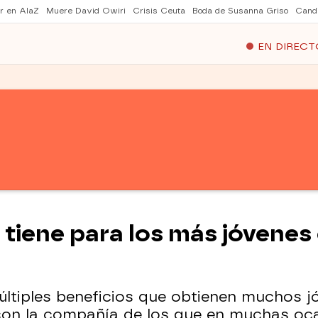
er en AlaZ
Muere David Owiri
Crisis Ceuta
Boda de Susanna Griso
Cand
EN DIRECT
 tiene para los más jóvenes
últiples beneficios que obtienen muchos 
 con la compañía de los que en muchas oc