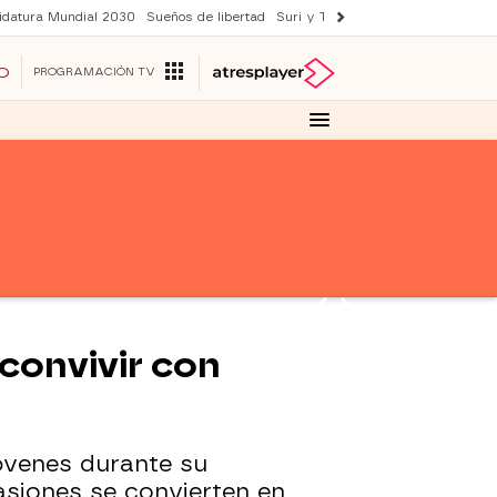
idatura Mundial 2030
Sueños de libertad
Suri y Tom Cruise
YAS verano
O
PROGRAMACIÓN TV
 convivir con
jóvenes durante su
asiones se convierten en