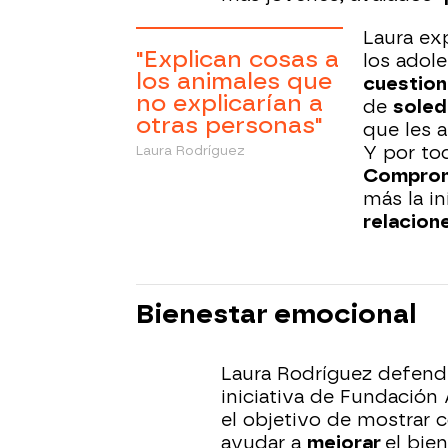
Laura ex
"Explican cosas a
los adol
los animales que
cuestion
no explicarían a
de
sole
otras personas"
que les 
Y por to
Laura Rodríguez
Comprom
más la in
relacion
Bienestar emocional
Laura Rodríguez defendí
iniciativa de Fundación 
el objetivo de mostrar
ayudar a
mejorar
el bie