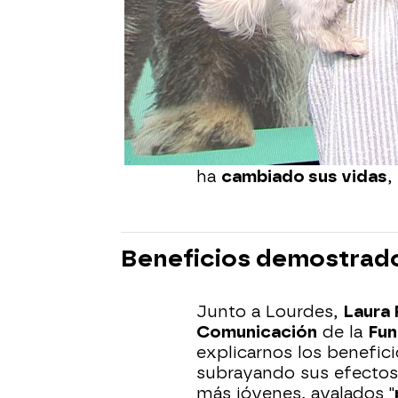
Este jueves la
periodist
acudía al trabajo con un
llegó a ella hace 4 años.
compañera aseguraba q
esta práctica en el día
cantidad de
ventajas y
el perro a la familia. A
ha
cambiado sus vidas
,
Beneficios demostrad
Junto a Lourdes,
Laura
Comunicación
de la
Fun
explicarnos los benefici
subrayando sus efectos 
más jóvenes, avalados "