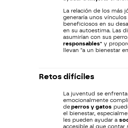
La relación de los más j
generaría unos vínculo
beneficiosos en su desa
en su autoestima. Las d
asumirían con sus perr
responsables"
y propor
llevan "a un bienestar e
Retos difíciles
La juventud se enfrent
emocionalmente compli
de
perros y gatos
pued
el bienestar, especialm
les pueden ayudar a
soc
accesible al que contar