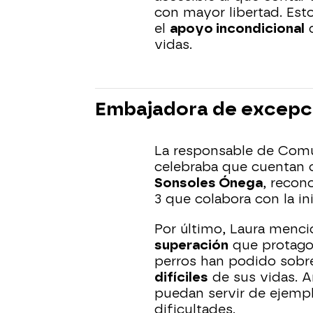
con mayor libertad. Esto
el
apoyo incondicional
q
vidas.
Embajadora de excepc
La responsable de Comu
celebraba que cuentan c
Sonsoles Ónega
, recon
3 que colabora con la ini
Por último, Laura menci
superación
que protago
perros han podido sobr
difíciles
de sus vidas. A
puedan servir de ejempl
dificultades.