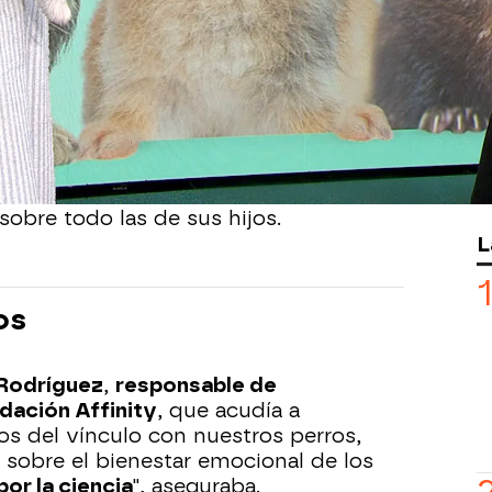
a
de Espejo Público,
Lourdes Delgado
,
 miembro de su familia, 'Gin', y que
 Pese a lo curioso de la situación, la
ue cada vez más empresas fomentan
 a día de sus empleados y enumeraba la
 aportaciones
positivas que ha llevado
ñadía la periodista que lo mejor es cómo
 sobre todo las de sus hijos.
L
os
 Rodríguez
,
responsable de
dación Affinity
, que acudía a
os del vínculo con nuestros perros,
sobre el bienestar emocional de los
por la ciencia
", aseguraba.