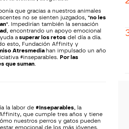
ponía que gracias a nuestros animales
escentes no se sienten juzgados,
"no les
an"
. Impedirían también la sensación
dad
, encontrando un apoyo emocional
ayuda a
superar los retos
del día a día.
do esto, Fundación Affinity y
iso Atresmedia
han impulsado un año
iciativa #inseparables.
Por las
es que suman
.
a la labor de
#Inseparables
, la
Affinity, que cumple tres años y tiene
 cómo nuestros perros y gatos pueden
nestar emocional de los más jóvenes.