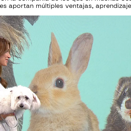
les aportan múltiples ventajas, aprendizaje
Whatsapp
Facebook
X
Flipboa
47