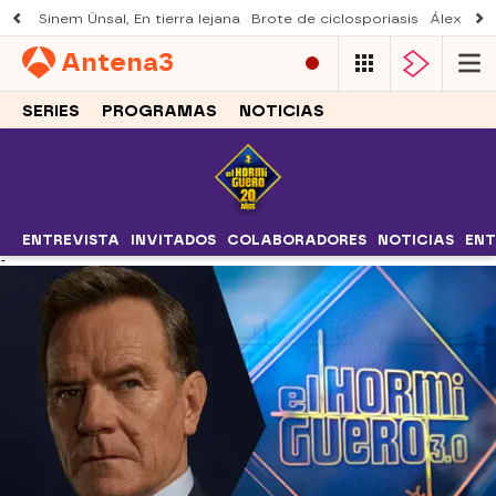
Sinem Ünsal, En tierra lejana
Brote de ciclosporiasis
Álex O'D
Antena
3
SERIES
PROGRAMAS
NOTICIAS
ENTREVISTA
INVITADOS
COLABORADORES
NOTICIAS
ENT
-