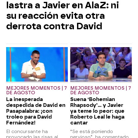
lastra a Javier en AlaZ: ni
su reacción evita otra
derrota contra David
MEJORES MOMENTOS | 7
MEJORES MOMENTOS | 7
DE AGOSTO
DE AGOSTO
La inesperada
Suena ‘Bohemian
despedida de David en
Rhapsody’... y Javier
Pasapalabra: ¡con
ya teme lo peor: que
troleo para David
Roberto Leal le haga
Fernández!
cantar
El concursante ha
“Se está poniendo
provocado las risas al
nervioso”, ha comentado