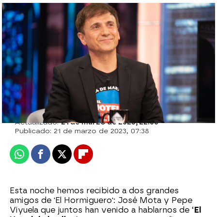
Juan del Val atiza contra Ramón
Tamames: “Me parece un insulto absoluto
a un mecanismo institucional”
El Hormiguero
Actualizado:
21 de marzo de 2023, 22:00
Publicado:
21 de marzo de 2023, 07:38
Whatsapp
Facebook
X
Flipboard
Esta noche hemos recibido a dos grandes
amigos de 'El Hormiguero': José Mota y Pepe
Viyuela que juntos han venido a hablarnos de ‘
El