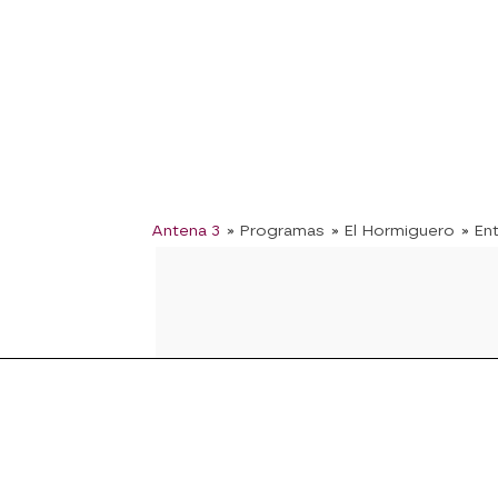
Antena 3
» Programas
» El Hormiguero
» En