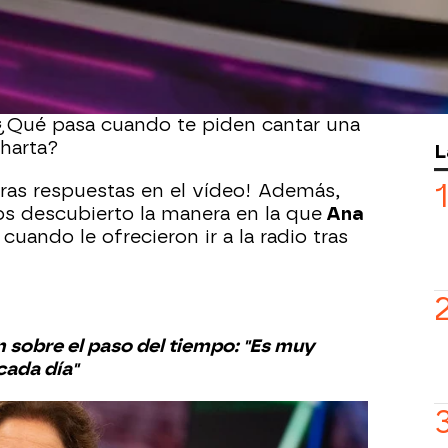
na Belén para jóvenes confusos'
.
a artista ha hablado de su opinión
as: ¿Se pueden enamorar dos actores
¿Prefieres cantar en el Wizink o en una
Qué pasa cuando te piden cantar una
 harta?
L
eras respuestas en el vídeo! Además,
s descubierto la manera en la que
Ana
uando le ofrecieron ir a la radio tras
n sobre el paso del tiempo: "Es muy
cada día"
as y Barrancas