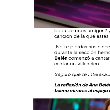
valiosos consejos de A
Durante las preguntas, l
sobre sus diversos tem
grabando una película? 
boda de unos amigos? ¿
canción de la que estás
¡No te pierdas sus sinc
durante la sección hemo
Belén
comenzó a cantar c
cantar un villancico.
Seguro que te interesa...
La reflexión de Ana Belé
bueno mirarse al espejo 
Ana Belén
Pablo Motos
Tranc