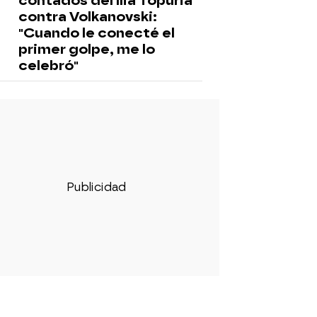
contados del Ilia Topuria
contra Volkanovski:
"Cuando le conecté el
primer golpe, me lo
celebró"