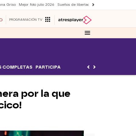
nna Griso
Mejor foto julio 2026
Sueños de libertad
Suri y Tom Cruise
Una 
O
PROGRAMACIÓN TV
S COMPLETAS
PARTICIPA
era por la que
cico!