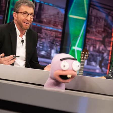
Whatsapp
Facebook
X
Flipboa
34
 retado a Ana Belén en su sección a
era y demostrar su sabiduría con
'Los