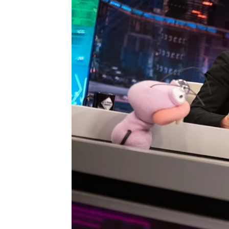
antena3.com
Madrid
Publicado:
23 de noviembre de 2021, 22:
Trancas y Barrancas
han
ser completamente sinc