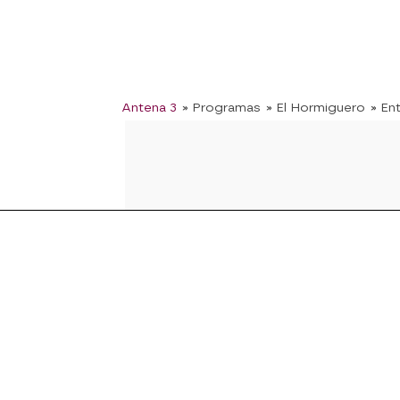
Antena 3
» Programas
» El Hormiguero
» En