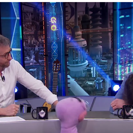
Whatsapp
Facebook
X
Flipboa
l plató de 'El Hormiguero 3.0' para