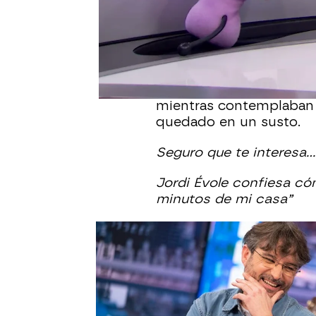
presentar la nueva tem
‘Lo de Évole’, que se e
El periodista, después d
sufrido un leve ataque 
a todos en shock: "Le e
mientras contemplaban 
quedado en un susto.
Seguro que te interesa...
Jordi Évole confiesa có
minutos de mi casa”
Jordi Évole