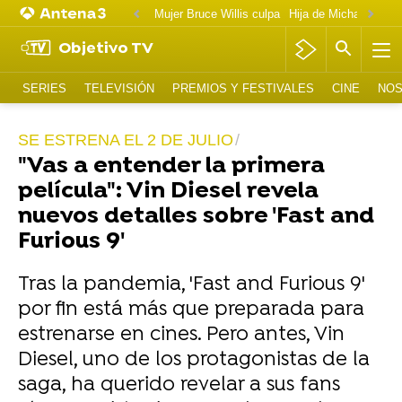
Mujer Bruce Willis culpa
Objetivo TV
SERIES
TELEVISIÓN
PREMIOS Y FESTIVALES
CINE
NOS
SE ESTRENA EL 2 DE JULIO
"Vas a entender la primera
película": Vin Diesel revela
nuevos detalles sobre 'Fast and
Furious 9'
Tras la pandemia, 'Fast and Furious 9'
por fin está más que preparada para
estrenarse en cines. Pero antes, Vin
Diesel, uno de los protagonistas de la
saga, ha querido revelar a sus fans