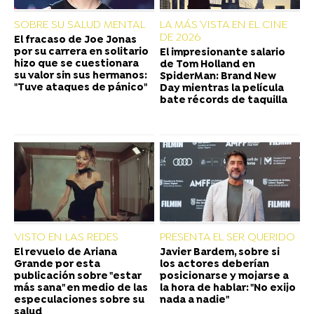
SOBRE SU SALUD MENTAL
LA MÁS VISTA EN EL CINE
DE 2026
El fracaso de Joe Jonas
por su carrera en solitario
El impresionante salario
hizo que se cuestionara
de Tom Holland en
su valor sin sus hermanos:
SpiderMan: Brand New
"Tuve ataques de pánico"
Day mientras la película
bate récords de taquilla
VISTO EN LAS REDES
PRESENTA EL SER QUERIDO
El revuelo de Ariana
Javier Bardem, sobre si
Grande por esta
los actores deberían
publicación sobre "estar
posicionarse y mojarse a
más sana" en medio de las
la hora de hablar: "No exijo
especulaciones sobre su
nada a nadie"
salud