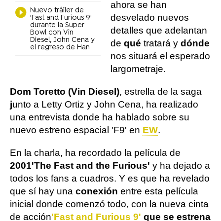
ahora se han
Nuevo tráiler de
desvelado nuevos
'Fast and Furious 9'
durante la Super
detalles que adelantan
Bowl con Vin
Diesel, John Cena y
de
qué
tratará y
dónde
el regreso de Han
nos situará el esperado
largometraje.
Dom Toretto (Vin Diesel)
, estrella de la saga
j
unto a Letty Ortiz y John Cena, ha realizado
una entrevista donde ha hablado sobre su
nuevo estreno espacial 'F9' en
EW
.
En la charla, ha recordado la película de
2001
'The Fast and the Furious'
y ha dejado a
todos los fans a cuadros. Y es que ha revelado
que sí hay una
conexión
entre esta película
inicial donde comenzó todo, con la nueva cinta
de acción
'Fast and Furious 9'
que se estrena