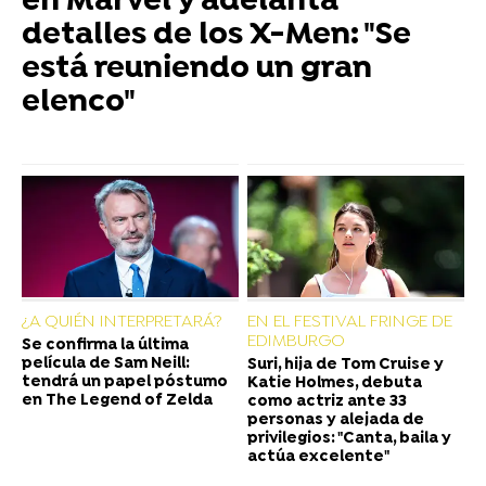
en Marvel y adelanta
detalles de los X-Men: "Se
está reuniendo un gran
elenco"
¿A QUIÉN INTERPRETARÁ?
EN EL FESTIVAL FRINGE DE
EDIMBURGO
Se confirma la última
película de Sam Neill:
Suri, hija de Tom Cruise y
tendrá un papel póstumo
Katie Holmes, debuta
en The Legend of Zelda
como actriz ante 33
personas y alejada de
privilegios: "Canta, baila y
actúa excelente"