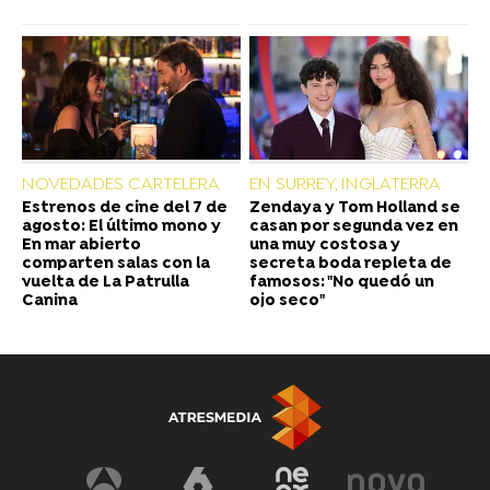
NOVEDADES CARTELERA
EN SURREY, INGLATERRA
Estrenos de cine del 7 de
Zendaya y Tom Holland se
agosto: El último mono y
casan por segunda vez en
En mar abierto
una muy costosa y
comparten salas con la
secreta boda repleta de
vuelta de La Patrulla
famosos: "No quedó un
Canina
ojo seco"