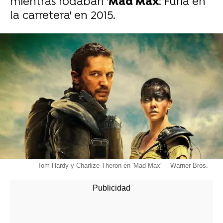
mientras rodaban '
Mad Max
: Furia en
la carretera' en 2015.
-
Tom Hardy y Charlize Theron en 'Mad Max'
Warner Bros.