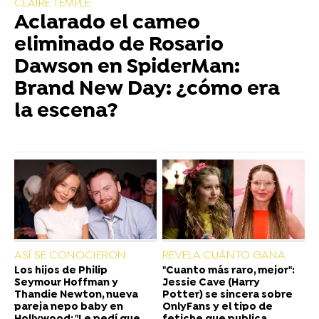
CLAIRE TEMPLE
Aclarado el cameo
eliminado de Rosario
Dawson en SpiderMan:
Brand New Day: ¿cómo era
la escena?
ASÍ SE CONOCIERON
REVELA CUÁNTO GANA
Los hijos de Philip
"Cuanto más raro, mejor":
Seymour Hoffman y
Jessie Cave (Harry
Thandie Newton, nueva
Potter) se sincera sobre
pareja nepo baby en
OnlyFans y el tipo de