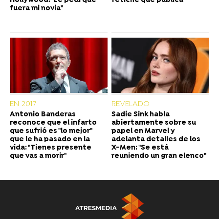
Hollywood: "Le pedí que
fetiche que publica
fuera mi novia"
EN 2017
REVELADO
Antonio Banderas
Sadie Sink habla
reconoce que el infarto
abiertamente sobre su
que sufrió es "lo mejor"
papel en Marvel y
que le ha pasado en la
adelanta detalles de los
vida: "Tienes presente
X-Men: "Se está
que vas a morir"
reuniendo un gran elenco"