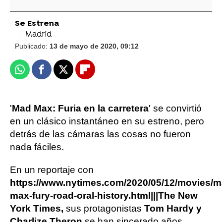
Se Estrena
Madrid
Publicado:
13 de mayo de 2020, 09:12
Whatsapp
Facebook
X
Flipboard
'
Mad Max: Furia en la carretera
' se convirtió
en un clásico instantáneo en su estreno, pero
detrás de las cámaras las cosas no fueron
nada fáciles.
En un reportaje con
https://www.nytimes.com/2020/05/12/movies/m
max-fury-road-oral-history.html|||The New
York Times,
sus protagonistas
Tom Hardy y
Charlize Theron
se han sincerado años