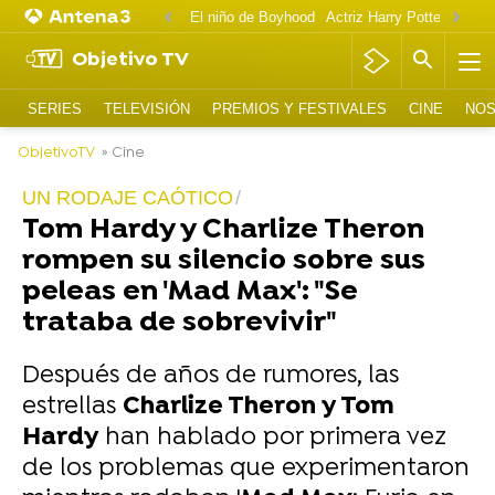
El niño de Boyhood
Actriz Harry Potter OnlyF
Objetivo TV
SERIES
TELEVISIÓN
PREMIOS Y FESTIVALES
CINE
NOS
ObjetivoTV
» Cine
UN RODAJE CAÓTICO
Tom Hardy y Charlize Theron
rompen su silencio sobre sus
peleas en 'Mad Max': "Se
trataba de sobrevivir"
Después de años de rumores, las
estrellas
Charlize Theron y Tom
Hardy
han hablado por primera vez
de los problemas que experimentaron