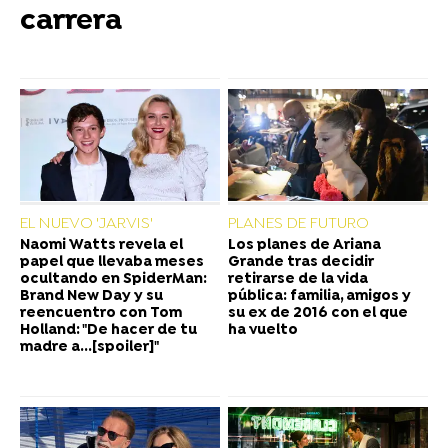
carrera
EL NUEVO 'JARVIS'
PLANES DE FUTURO
Naomi Watts revela el
Los planes de Ariana
papel que llevaba meses
Grande tras decidir
ocultando en SpiderMan:
retirarse de la vida
Brand New Day y su
pública: familia, amigos y
reencuentro con Tom
su ex de 2016 con el que
Holland: "De hacer de tu
ha vuelto
madre a...[spoiler]"