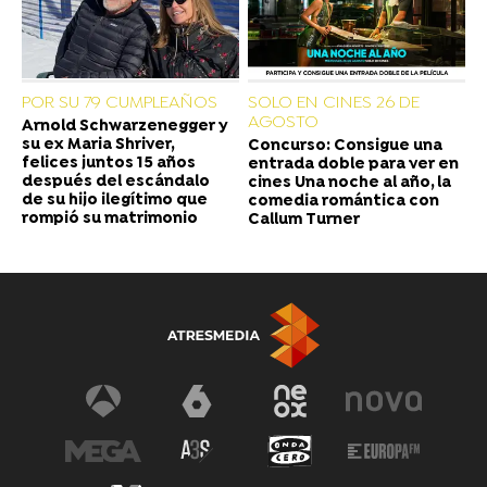
POR SU 79 CUMPLEAÑOS
SOLO EN CINES 26 DE
AGOSTO
Arnold Schwarzenegger y
su ex Maria Shriver,
Concurso: Consigue una
felices juntos 15 años
entrada doble para ver en
después del escándalo
cines Una noche al año, la
de su hijo ilegítimo que
comedia romántica con
rompió su matrimonio
Callum Turner