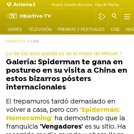
Ariana Grande discurso
Objetivo TV
SERIES
TELEVISIÓN
PREMIOS Y FESTIVALES
CINE
NOS
ObjetivoTV
» Cine
Lo de los osos panda es de lo mejor de Marvel
Galería: Spiderman te gana en
postureo en su visita a China en
estos bizarros pósters
internacionales
El trepamuros tardó demasiado en
volver a casa, pero con
'Spiderman:
Homecoming'
ha demostrado que la
franquicia
'Vengadores'
es su sitio. Ha