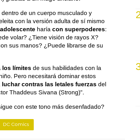
o dentro de un cuerpo musculado y
eita con la versión adulta de sí mismo
adolescente
haría
con superpoderes
:
ede volar? ¿Tiene visión de rayos X?
con sus manos? ¿Puede librarse de su
los límites
de sus habilidades con la
niño. Pero necesitará dominar estos
a
luchar contras las letales fuerzas
del
ctor Thaddeus Sivana (Strong)".
igue con este tono más desenfadado?
DC Comics