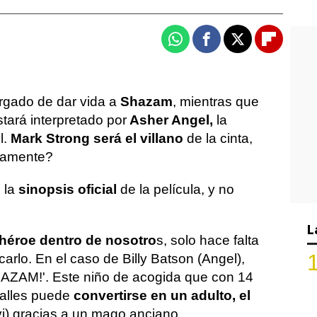
Whatsapp
Facebook
X
Flipboa
rgado de dar vida a
Shazam
, mientras que
stará interpretado por
Asher Angel,
la
l.
Mark Strong será el villano
de la cinta,
tamente?
 la
sinopsis oficial
de la película, y no
L
héroe dentro de nosotro
s, solo hace falta
rlo. En el caso de Billy Batson (Angel),
SHAZAM!'. Este niño de acogida que con 14
calles puede
convertirse en un adulto, el
i) gracias a un mago anciano.