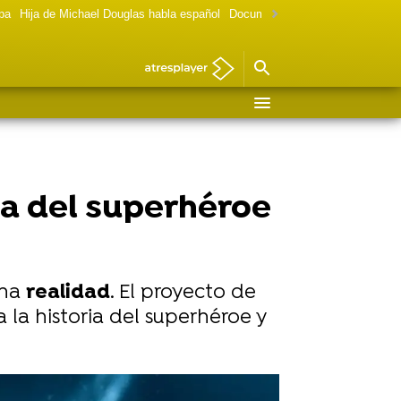
lpa
Hija de Michael Douglas habla español
Documental Las chicas Gilmore
la del superhéroe
una
realidad
. El proyecto de
la historia del superhéroe y