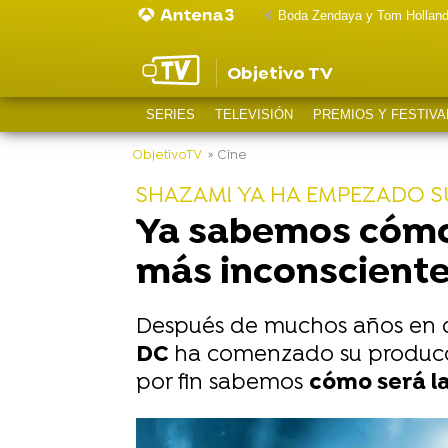
Boda Zendaya y Tom Hollan
Objetivo TV
SERIES
TELEVISIÓN
PREMIOS Y FESTIVA
ObjetivoTV
» Cine
SHAZAM! YA HA EMPEZADO 
Ya sabemos cómo s
más inconsciente
Después de muchos años en des
DC
ha comenzado su producció
por fin sabemos
cómo será l
-