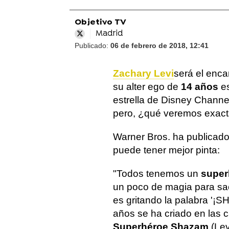
Objetivo TV
Madrid
Publicado:
06 de febrero de 2018, 12:41
Zachary Levi
será el enca
su alter ego de
14 años
e
estrella de Disney Channe
pero, ¿qué veremos exac
Warner Bros. ha publicado
puede tener mejor pinta:
"Todos tenemos un
super
un poco de magia para saca
es gritando la palabra '¡
años se ha criado en las 
Superhéroe Shazam
(Lev