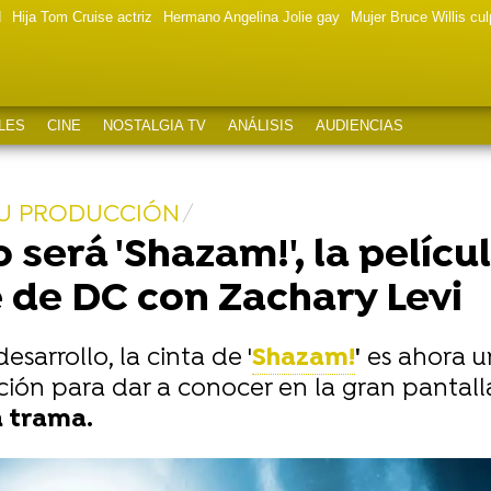
d
Hija Tom Cruise actriz
Hermano Angelina Jolie gay
Mujer Bruce Willis cu
LES
CINE
NOSTALGIA TV
ANÁLISIS
AUDIENCIAS
SU PRODUCCIÓN
erá 'Shazam!', la pelícu
 de DC con Zachary Levi
arrollo, la cinta de '
Shazam!
'
es ahora 
n para dar a conocer en la gran pantalla 
a trama.