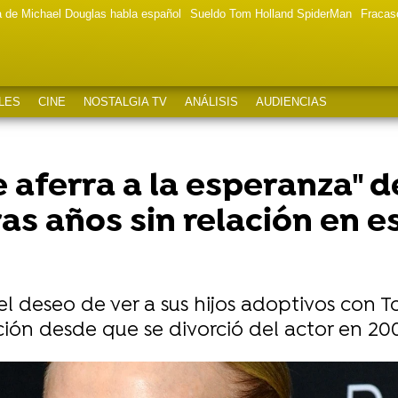
a de Michael Douglas habla español
Sueldo Tom Holland SpiderMan
Fracas
LES
CINE
NOSTALGIA TV
ANÁLISIS
AUDIENCIAS
 aferra a la esperanza" de
ras años sin relación en
 deseo de ver a sus hijos adoptivos con To
ión desde que se divorció del actor en 200
as por su polémica con Nicole Kidman: "Lo siento much