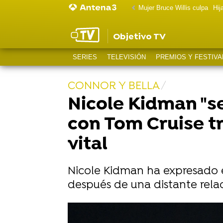
Mujer Bruce Willis culpa
Hij
Objetivo TV
SERIES
TELEVISIÓN
PREMIOS Y FESTIVA
CONNOR Y BELLA
Nicole Kidman "se
con Tom Cruise t
vital
Nicole Kidman ha expresado el
después de una distante relac
Amy Schumer responde a las crític