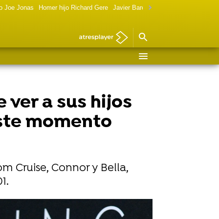
o Joe Jonas
Homer hijo Richard Gere
Javier Bardem política
Marilyn Monr
 ver a sus hijos
 este momento
m Cruise, Connor y Bella,
1.
o, no soy más guapa"