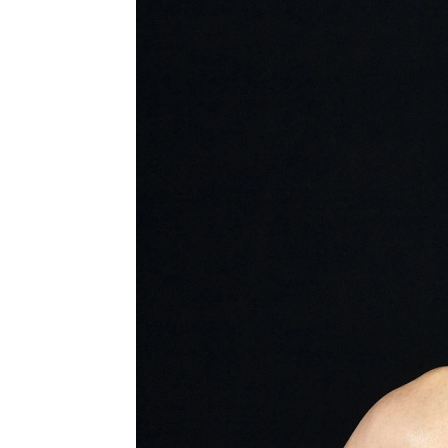
Keith Urban destaca lo "sexy" y "pr
Anna Hidalgo
Publicado:
20 de septiembre de 2023, 