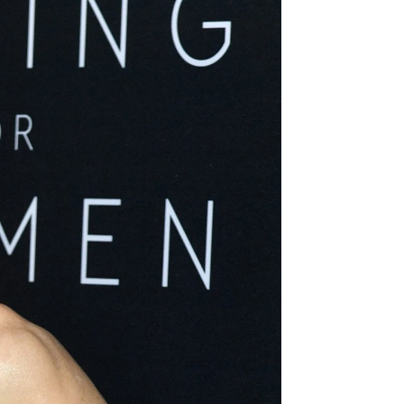
 actriz
rd