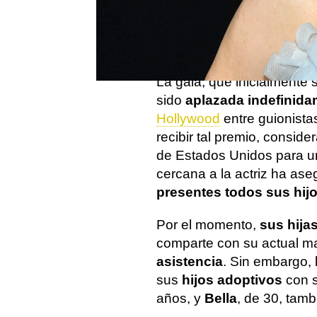
El American Film Institute 
Achievement Award a la i
e impecable trayectoria ci
La gala, que inicialmente 
sido
aplazada indefinid
Hollywood
entre guionista
recibir tal premio, conside
de Estados Unidos para un
cercana a la actriz ha a
presentes todos sus hij
Por el momento,
sus hija
comparte con su actual ma
asistencia
. Sin embargo,
sus
hijos adoptivos
con s
años, y
Bella
, de 30, tamb