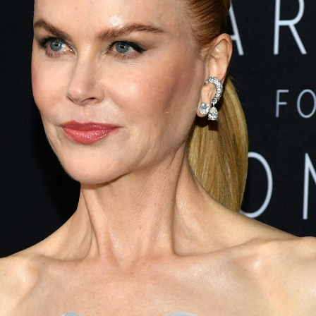
eciosa" que es Nicole Kidman por el 56 cumpleaños de la
Whatsapp
Facebook
X
Flipboa
16:40