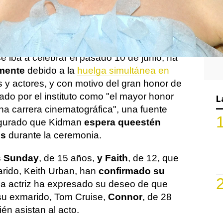
tiene previsto entregar el premio anual Life
cónica
Nicole Kidman
para honrar su larga
nematográfica.
se iba a celebrar el pasado 10 de junio, ha
amente
debido a la
huelga simultánea en
s y actores, y con motivo del gran honor de
rado por el instituto como "el mayor honor
L
a carrera cinematográfica", una fuente
segurado que Kidman
espera que
estén
os
durante la ceremonia.
s Sunday
, de 15 años,
y Faith
, de 12, que
rido, Keith Urban, han
confirmado su
 la actriz ha expresado su deseo de que
u exmarido, Tom Cruise,
Connor
, de 28
ién asistan al acto.