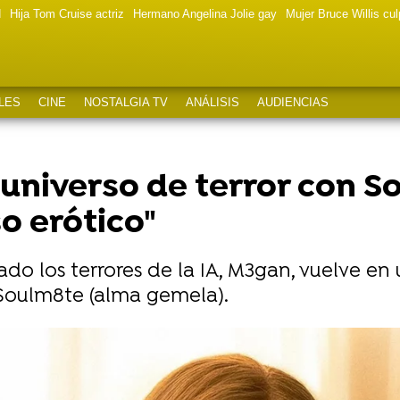
d
Hija Tom Cruise actriz
Hermano Angelina Jolie gay
Mujer Bruce Willis cu
LES
CINE
NOSTALGIA TV
ANÁLISIS
AUDIENCIAS
universo de terror con S
o erótico"
o los terrores de la IA, M3gan, vuelve en
 Soulm8te (alma gemela).