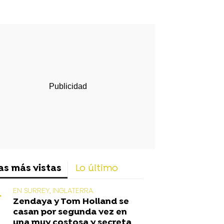
rd
as más vistas
Lo último
EN SURREY, INGLATERRA
Zendaya y Tom Holland se
casan por segunda vez en
una muy costosa y secreta