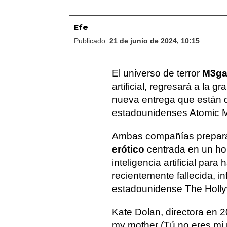
Efe
Publicado:
21 de junio de 2024, 10:15
El universo de terror
M3g
artificial, regresará a la g
nueva entrega que están d
estadounidenses Atomic 
Ambas compañías prepara
erótico
centrada en un h
inteligencia artificial par
recientemente fallecida, i
estadounidense The Holly
Kate Dolan, directora en 
my mother (Tú no eres mi m