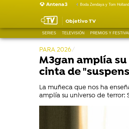
Boda Zendaya y Tom Hollan
Objetivo TV
SERIES
TELEVISIÓN
PREMIOS Y FESTIVA
PARA 2026
M3gan amplía su 
cinta de "suspens
La muñeca que nos ha enseñad
amplía su universo de terror: