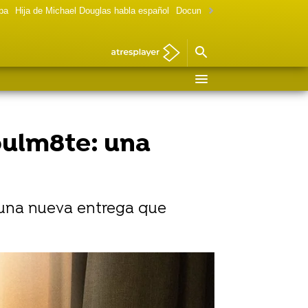
lpa
Hija de Michael Douglas habla español
Documental Las chicas Gilmore
oulm8te: una
 una nueva entrega que