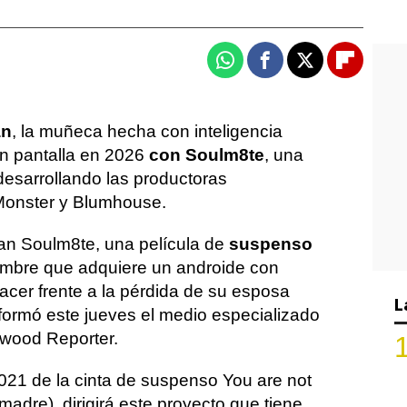
Whatsapp
Facebook
X
Flipboa
an
, la muñeca hecha con inteligencia
ran pantalla en 2026
con Soulm8te
, una
esarrollando las productoras
Monster y Blumhouse.
n Soulm8te, una película de
suspenso
ombre que adquiere un androide con
a hacer frente a la pérdida de su esposa
L
nformó este jueves el medio especializado
wood Reporter.
2021 de la cinta de suspenso You are not
adre), dirigirá este proyecto que tiene