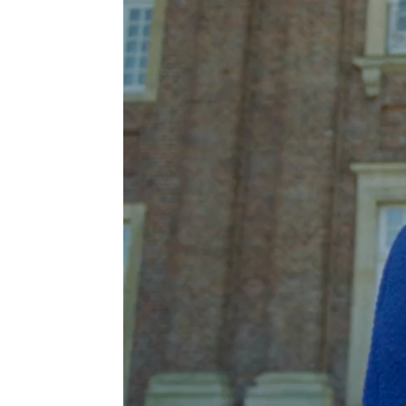
Isabel S. Samaniego
Madrid
Publicado:
27 de octubre de 2021, 16:
Desde que
Más información
'Crepúscu
Kristen Stewart
de lo má
responde a la