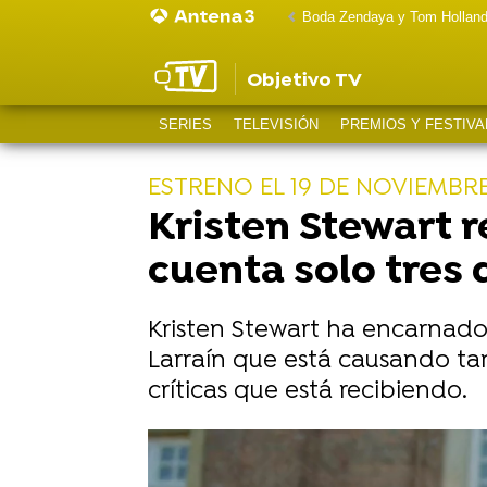
Boda Zendaya y Tom Hollan
Objetivo TV
SERIES
TELEVISIÓN
PREMIOS Y FESTIVA
ESTRENO EL 19 DE NOVIEMBR
Kristen Stewart r
cuenta solo tres 
Kristen Stewart ha encarnado 
Larraín que está causando tan
críticas que está recibiendo.