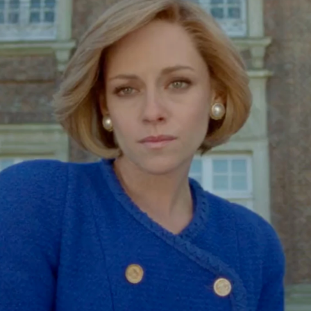
Whatsapp
Facebook
X
Flipboa
42
 su carrera se catapultara con
lo',
Kristen Stewart
ha tenido una carrera
s impredecible
y variopinta.