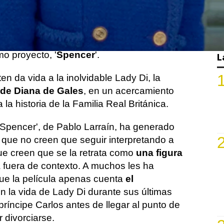
 incluso reconocía recientemente que para
a su carrera solo tenía
unas cuantas
s buenas
,
pero parece estar muy orgullosa
mo proyecto, '
Spencer
'.
L
ten da vida a la inolvidable Lady Di, la
 de Diana de Gales
, en un acercamiento
a la historia de la Familia Real Británica.
'Spencer', de Pablo Larraín, ha generado
 que no creen que seguir interpretando a
que creen que se la retrata como
una figura
á fuera de contexto. A muchos les ha
ue la película apenas cuenta
el
n la vida de Lady Di durante sus últimas
ríncipe Carlos antes de llegar al punto de
r divorciarse.