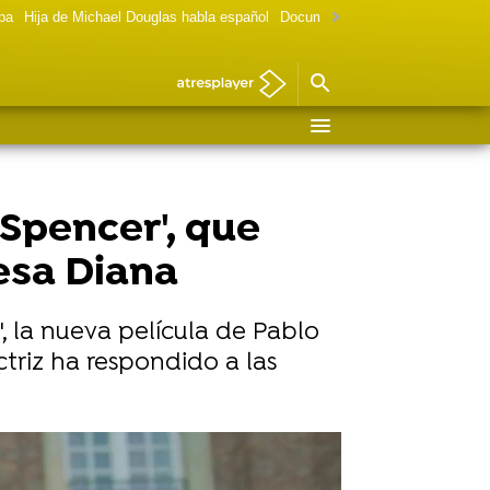
lpa
Hija de Michael Douglas habla español
Documental Las chicas Gilmore
'Spencer', que
cesa Diana
, la nueva película de Pablo
triz ha respondido a las