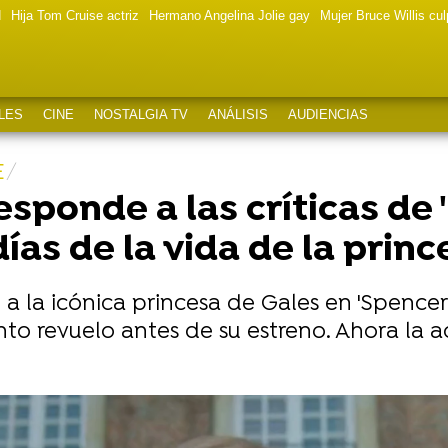
d
Hija Tom Cruise actriz
Hermano Angelina Jolie gay
Mujer Bruce Willis cu
LES
CINE
NOSTALGIA TV
ANÁLISIS
AUDIENCIAS
E
esponde a las críticas de 
días de la vida de la prin
a la icónica princesa de Gales en 'Spencer'
to revuelo antes de su estreno. Ahora la ac