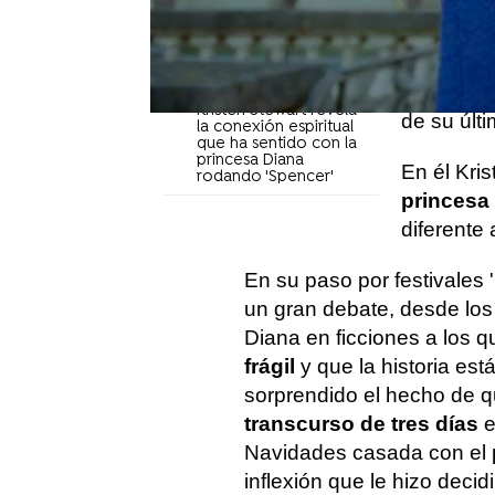
posibilidad de volver a
trabajar junto a Robert
La actriz
Pattinson: "Hagamos
algo nuevo"
ella mism
película
"Notaba su presencia":
Kristen Stewart revela
de su últi
la conexión espiritual
que ha sentido con la
princesa Diana
En él Kris
rodando 'Spencer'
princesa
diferente 
En su paso por festivales 
un gran debate, desde los
Diana en ficciones a los 
frágil
y que la historia est
sorprendido el hecho de q
transcurso de tres días
e
Navidades casada con el p
inflexión que le hizo decidi