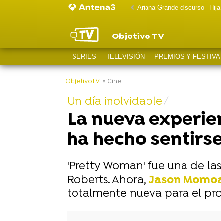
Ariana Grande discurso
Hij
Objetivo TV
SERIES
TELEVISIÓN
PREMIOS Y FESTIVA
-
ObjetivoTV
» Cine
Un día inolvidable
La nueva experie
ha hecho sentirs
'Pretty Woman' fue una de las 
Roberts. Ahora,
Jason Momo
totalmente nueva para el pro