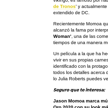
vikingo, es famoso por hab
de Tronos
' y actualmente
extendido de DC.
Recientemente Momoa qu
alcanzó la fama por interpr
Woman'
, una de las come
tiempos de una manera mu
Un película a la que ha he
vivir en sus propias carne
identificado con la protag
todos los detalles acerc
lo Julia Roberts puedes v
Seguro que te interesa:
Jason Momoa marca mús
Oro 2020 con su look má