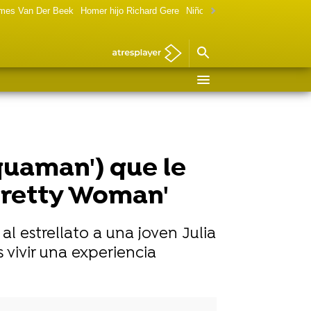
ames Van Der Beek
Homer hijo Richard Gere
Niño de Terminator ahora
Mar
quaman') que le
'Pretty Woman'
al estrellato a una joven Julia
 vivir una experiencia