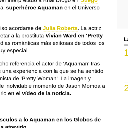
er interpretado a Khal Drogo en '
Juego
 al
superhéroe Aquaman
en el Universo
iso acordarse de
Julia Roberts
. La actriz
etar a la prostituta
Vivian Ward en 'Pretty
L
dias románticas más exitosas de todos los
y especial.
cho referencia el actor de 'Aquaman' tras
s una experiencia con la que se ha sentido
onista de 'Pretty Woman'. La imagen y
a de inolvidable momento de Jason Momoa a
erlo
en el vídeo de la noticia.
culos a lo Aquaman en los Globos de
s atrevido