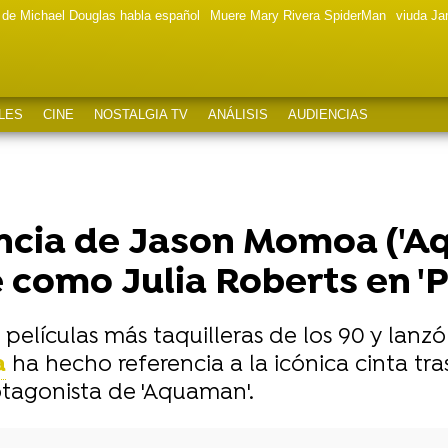
a de Michael Douglas habla español
Muere Mary Rivera SpiderMan
viuda J
LES
CINE
NOSTALGIA TV
ANÁLISIS
AUDIENCIAS
ncia de Jason Momoa ('A
e como Julia Roberts en 
películas más taquilleras de los 90 y lanzó 
a
ha hecho referencia a la icónica cinta tras
tagonista de 'Aquaman'.