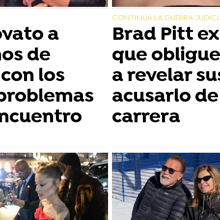
CONTINUA LA GUERRA JUDICI
ovato a
Brad Pitt ex
os de
que obligue
con los
a revelar su
 problemas
acusarlo de
encuentro
carrera