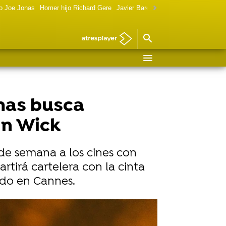
o Joe Jonas
Homer hijo Richard Gere
Javier Bardem política
Marilyn Monr
rmas busca
hn Wick
n de semana a los cines con
rtirá cartelera con la cinta
rado en Cannes.
Diamond Films