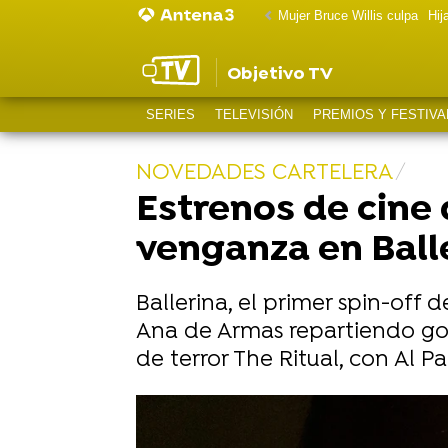
Mujer Bruce Willis culpa
Hij
Objetivo TV
SERIES
TELEVISIÓN
PREMIOS Y FESTIVA
NOVEDADES CARTELERA
Estrenos de cine 
venganza en Balle
Ballerina, el primer spin-off 
Ana de Armas repartiendo golp
de terror The Ritual, con Al 