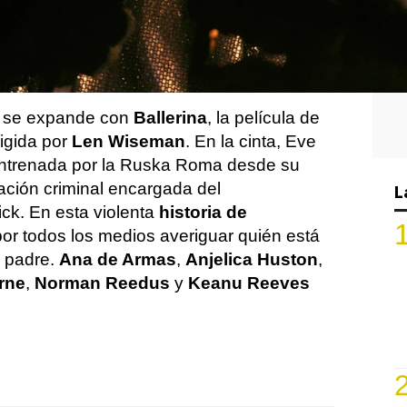
se expande con
Ballerina
, la película de
igida por
Len Wiseman
. En la cinta, Eve
ntrenada por la Ruska Roma desde su
ación criminal encargada del
L
ck. En esta violenta
historia de
 por todos los medios averiguar quién está
u padre.
Ana de Armas
,
Anjelica Huston
,
rne
,
Norman Reedus
y
Keanu Reeves