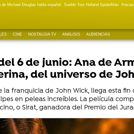
a de Michael Douglas habla español
Sueldo Tom Holland SpiderMan
Fracas
LES
CINE
NOSTALGIA TV
ANÁLISIS
AUDIENCIAS
del 6 de junio: Ana de A
rina, del universo de Jo
de la franquicia de John Wick, llega esta fi
es en peleas increíbles. La película compa
Pacino, o Sirat, ganadora del Premio del Ju