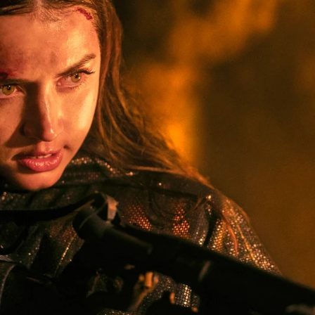
 reto de continuar la saga de John Wick con Baller
Whatsapp
Facebook
X
Flipboa