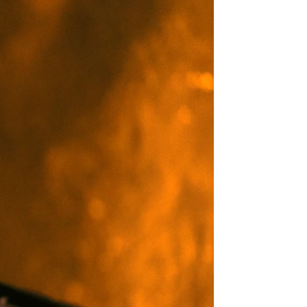
ina y Keanu Reeves habla sobre
rd