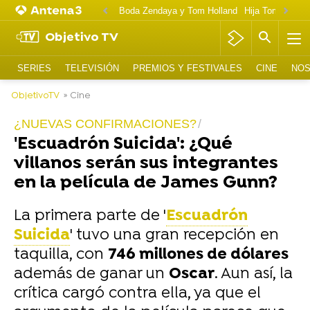
Boda Zendaya y Tom Holland
Hija Tom Cruise 
Objetivo TV
SERIES
TELEVISIÓN
PREMIOS Y FESTIVALES
CINE
NOS
ObjetivoTV
» Cine
¿NUEVAS CONFIRMACIONES?
'Escuadrón Suicida': ¿Qué
villanos serán sus integrantes
en la película de James Gunn?
La primera parte de '
Escuadrón
Suicida
' tuvo una gran recepción en
taquilla, con
746 millones de dólares
además de ganar un
Oscar
. Aun así, la
crítica cargó contra ella, ya que el