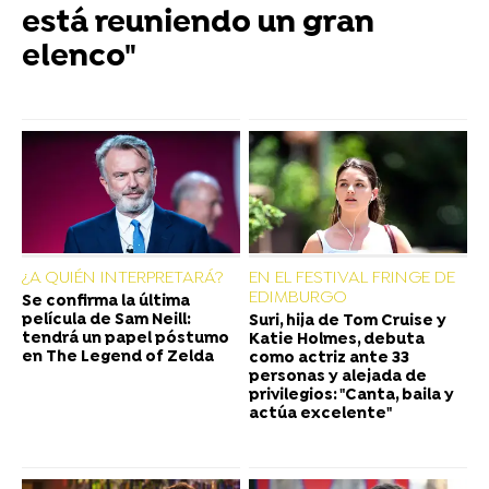
está reuniendo un gran
elenco"
¿A QUIÉN INTERPRETARÁ?
EN EL FESTIVAL FRINGE DE
EDIMBURGO
Se confirma la última
película de Sam Neill:
Suri, hija de Tom Cruise y
tendrá un papel póstumo
Katie Holmes, debuta
en The Legend of Zelda
como actriz ante 33
personas y alejada de
privilegios: "Canta, baila y
actúa excelente"