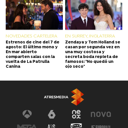
NOVEDADES CARTELERA
EN SURREY, INGLATERRA
Estrenos de cine del 7 de
Zendaya y Tom Holland se
agosto: El último mono y
casan por segunda vez en
En mar abierto
una muy costosa y
comparten salas con la
secreta boda repleta de
vuelta de La Patrulla
famosos: "No quedó un
Canina
ojo seco"