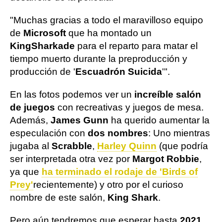
"Muchas gracias a todo el maravilloso equipo
de
Microsoft
que ha montado un
KingSharkade
para el reparto para matar el
tiempo muerto durante la preproducción y
producción de '
Escuadrón Suicida
'".
En las fotos podemos ver un
increíble salón
de juegos
con recreativas y juegos de mesa.
Además,
James Gunn
ha querido aumentar la
especulación con
dos nombres
: Uno mientras
jugaba al
Scrabble
,
Harley Quinn
(que podría
ser interpretada otra vez por
Margot Robbie
,
ya que
ha terminado el rodaje de 'Birds of
Prey'
recientemente) y otro por el curioso
nombre de este salón,
King Shark
.
Pero aún tendremos que esperar hasta
2021