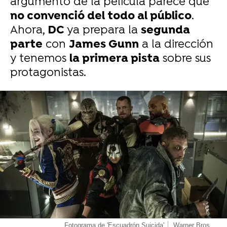
argumento de la película parece que
no convenció del todo al público
.
Ahora,
DC
ya prepara la
segunda
parte
con
James Gunn
a la dirección
y tenemos
la primera pista
sobre sus
protagonistas.
-
Fotograma de 'Escuadrón Suicida'
Warner Bros.