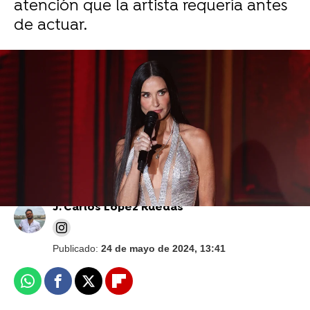
atención que la artista requería antes
de actuar.
Demi Moore habla de lo "vulnerable" que
se ha sentido al desnudarse por completo
en The Substance a los 61 años
J. Carlos López Ruedas
Publicado:
24 de mayo de 2024, 13:41
Whatsapp
Facebook
X
Flipboard