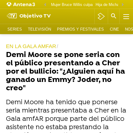
Mujer Bruce Willis culpa
Objetivo TV
SERIES
TELEVISIÓN
PREMIOS Y FESTIVALES
CINE
NOS
EN LA GALA AMFAR
Demi Moore se pone seria con
el público presentando a Cher
por el bullicio: "¿Alguien aquí ha
ganado un Emmy? Joder, no
creo"
Demi Moore ha tenido que ponerse
seria mientras presentaba a Cher en la
Gala amfAR porque parte del público
asistente no estaba prestando la