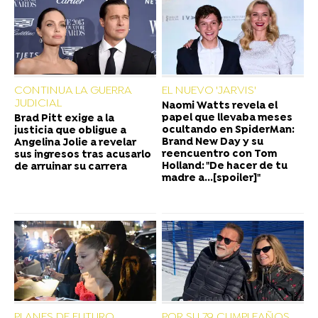
CONTINUA LA GUERRA
EL NUEVO 'JARVIS'
JUDICIAL
Naomi Watts revela el
papel que llevaba meses
Brad Pitt exige a la
ocultando en SpiderMan:
justicia que obligue a
Brand New Day y su
Angelina Jolie a revelar
reencuentro con Tom
sus ingresos tras acusarlo
Holland: "De hacer de tu
de arruinar su carrera
madre a...[spoiler]"
PLANES DE FUTURO
POR SU 79 CUMPLEAÑOS