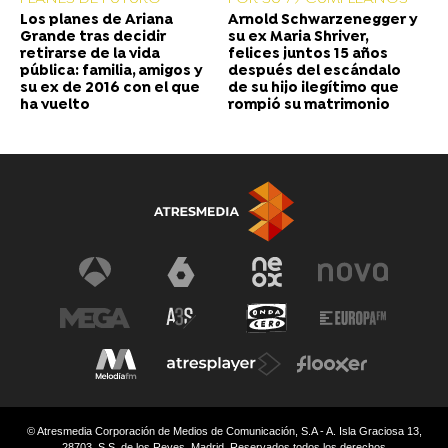
Los planes de Ariana
Arnold Schwarzenegger y
Grande tras decidir
su ex Maria Shriver,
retirarse de la vida
felices juntos 15 años
pública: familia, amigos y
después del escándalo
su ex de 2016 con el que
de su hijo ilegítimo que
ha vuelto
rompió su matrimonio
© Atresmedia Corporación de Medios de Comunicación, S.A - A. Isla Graciosa 13,
28703, S.S. de los Reyes, Madrid. Reservados todos los derechos