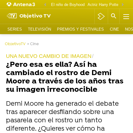
El niño de Boyhood
Actriz Harry Potter OnlyF
Objetivo TV
SERIES
TELEVISIÓN
PREMIOS Y FESTIVALES
CINE
NOS
-
ObjetivoTV
» Cine
UNA NUEVO CAMBIO DE IMAGEN
¿Pero esa es ella? Así ha
cambiado el rostro de Demi
Moore a través de los años tras
su imagen irreconocible
Demi Moore ha generado el debate
tras aparecer desfilando sobre una
pasarela con el rostro un tanto
diferente. ¿Quieres ver cómo ha