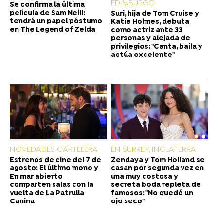
EDIMBURGO
Se confirma la última
película de Sam Neill:
Suri, hija de Tom Cruise y
tendrá un papel póstumo
Katie Holmes, debuta
en The Legend of Zelda
como actriz ante 33
personas y alejada de
privilegios: "Canta, baila y
actúa excelente"
NOVEDADES CARTELERA
EN SURREY, INGLATERRA
Estrenos de cine del 7 de
Zendaya y Tom Holland se
agosto: El último mono y
casan por segunda vez en
En mar abierto
una muy costosa y
comparten salas con la
secreta boda repleta de
vuelta de La Patrulla
famosos: "No quedó un
Canina
ojo seco"