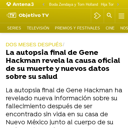
Boda Zendaya y Tom Holland
Hija Tom Cruise 
Objetivo TV
SERIES
TELEVISIÓN
PREMIOS Y FESTIVALES
CINE
NOS
DOS MESES DESPUÉS
La autopsia final de Gene
Hackman revela la causa oficial
de su muerte y nuevos datos
sobre su salud
La autopsia final de Gene Hackman ha
revelado nueva información sobre su
fallecimiento después de ser
encontrado sin vida en su casa de
Nuevo México junto al cuerpo de su