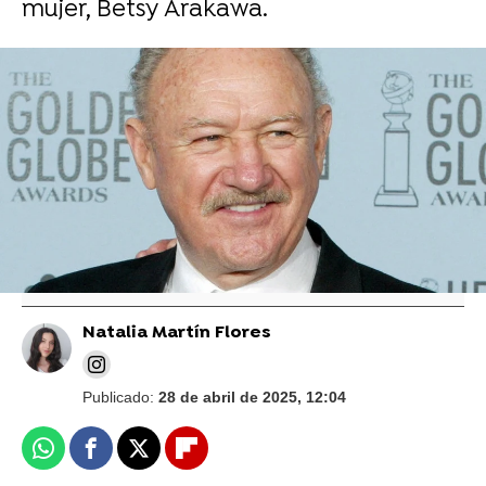
mujer, Betsy Arakawa.
Reuters
Publican imágenes del "pésimo estado" de
la casa de Gene Hackman y su mujer, con
roedores muertos y excrementos
Natalia Martín Flores
Publicado:
28 de abril de 2025, 12:04
Whatsapp
Facebook
X
Flipboard