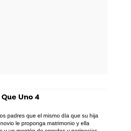
 Que Uno 4
os padres que el mismo día que su hija
ovio le proponga matrimonio y ella
e y un montón de enredos y peripecias