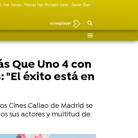
o Joe Jonas
Homer hijo Richard Gere
Javier Bardem política
Marilyn Monr
Más Que Uno 4 con
 "El éxito está en
los Cines Callao de Madrid se
os sus actores y multitud de