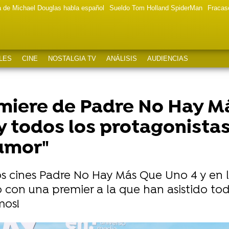
a de Michael Douglas habla español
Sueldo Tom Holland SpiderMan
Fracas
LES
CINE
NOSTALGIA TV
ANÁLISIS
AUDIENCIAS
remiere de Padre No Hay 
 todos los protagonistas:
humor"
 los cines Padre No Hay Más Que Uno 4 y en 
 con una premier a la que han asistido tod
mos!