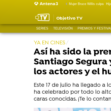
Mujer Bruce Willis culpa
Hij
Objetivo TV
SERIES
TELEVISIÓN
PREMIOS Y FESTIVA
YA EN CINES
Así ha sido la p
Santiago Segura y
los actores y el 
Este 17 de julio ha llegado a
ha celebrado por todo lo alto
caras conocidas. ¡Te lo conta