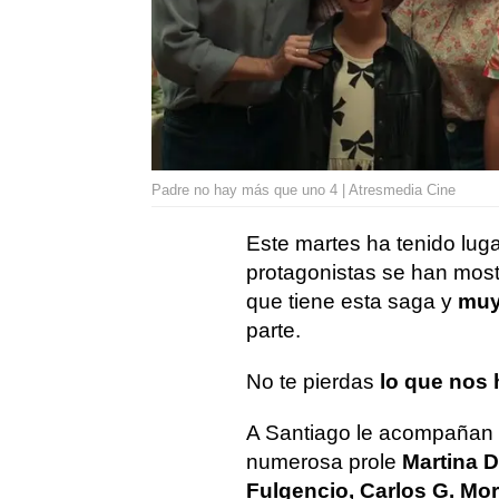
Padre no hay más que uno 4 | Atresmedia Cine
Este martes ha tenido luga
protagonistas se han mos
que tiene esta saga y
muy
parte.
No te pierdas
lo que nos
A Santiago le acompañan 
numerosa prole
Martina D
Fulgencio, Carlos G. Mo