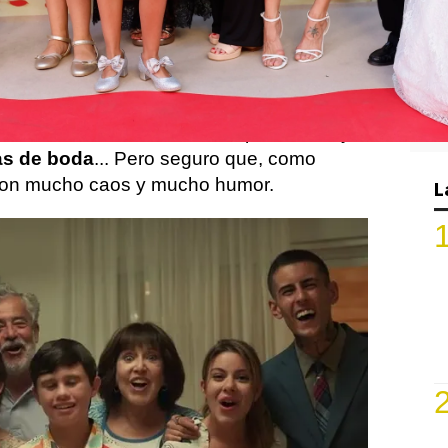
Uno 4
es la nueva entrega de la
exitosa
 protagoniza
Santiago Segura
junto a su
a, que ya está exclusivamente en cines de
familia se vuelve a encontrar problemas y
s de boda
... Pero seguro que, como
 con mucho caos y mucho humor.
L