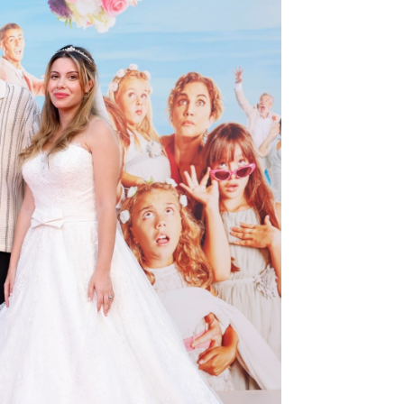
Vídeo: Estefanía González
rd