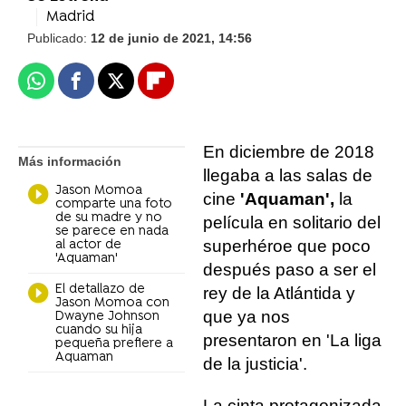
Madrid
Publicado:
12 de junio de 2021, 14:56
Whatsapp
Facebook
X
Flipboard
En diciembre de 2018
Más información
llegaba a las salas de
Jason Momoa
cine
'Aquaman',
la
comparte una foto
de su madre y no
película en solitario del
se parece en nada
superhéroe que poco
al actor de
'Aquaman'
después paso a ser el
El detallazo de
rey de la Atlántida y
Jason Momoa con
que ya nos
Dwayne Johnson
cuando su hija
presentaron en 'La liga
pequeña prefiere a
Aquaman
de la justicia'.
La cinta protagonizada