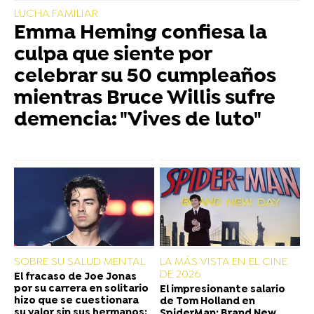
LUCHA FAMILIAR
Emma Heming confiesa la
culpa que siente por
celebrar su 50 cumpleaños
mientras Bruce Willis sufre
demencia: "Vives de luto"
SOBRE SU SALUD MENTAL
LA MÁS VISTA EN EL CINE
DE 2026
El fracaso de Joe Jonas
por su carrera en solitario
El impresionante salario
hizo que se cuestionara
de Tom Holland en
su valor sin sus hermanos:
SpiderMan: Brand New