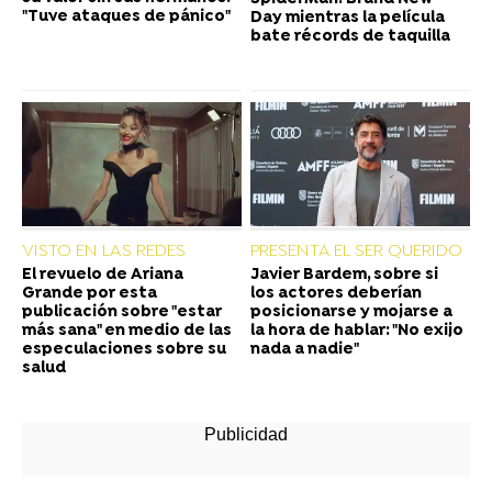
"Tuve ataques de pánico"
Day mientras la película
bate récords de taquilla
VISTO EN LAS REDES
PRESENTA EL SER QUERIDO
El revuelo de Ariana
Javier Bardem, sobre si
Grande por esta
los actores deberían
publicación sobre "estar
posicionarse y mojarse a
más sana" en medio de las
la hora de hablar: "No exijo
especulaciones sobre su
nada a nadie"
salud