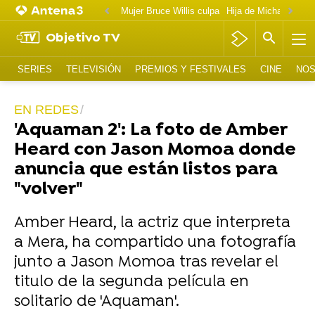
Mujer Bruce Willis culpa
Objetivo TV
SERIES
TELEVISIÓN
PREMIOS Y FESTIVALES
CINE
NOS
EN REDES
'Aquaman 2': La foto de Amber
Heard con Jason Momoa donde
anuncia que están listos para
"volver"
Amber Heard, la actriz que interpreta
a Mera, ha compartido una fotografía
junto a Jason Momoa tras revelar el
titulo de la segunda película en
solitario de 'Aquaman'.