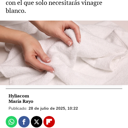
con el que solo necesitarás vinagre
blanco.
Foto: iStock Vídeo: Hyliacom
Adiós a la humedad y el mal olor en tus
toallas: sigue estos consejos para
mantenerlas impecables
Hyliacom
María Rayo
Publicado:
28 de julio de 2025, 10:22
Whatsapp
Facebook
X
Flipboard