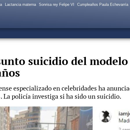
sa
Lactancia materna
Sonrisa rey Felipe VI
Cumpleaños Paula Echevarría
sunto suicidio del modelo 
años
dense especializado en celebridades ha anuncia
La policía investiga si ha sido un suicidio.