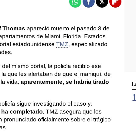
Whatsapp
Facebook
X
Flipboa
ff Thomas
apareció muerto el pasado 8 de
apartamentos de Miami, Florida, Estados
portal estadounidense
TMZ
, especializado
ades.
del mismo portal, la policía recibió ese
la que les alertaban de que el maniquí, de
la vida;
aparentemente, se habría tirado
L
licía sigue investigando el caso y,
e ha completado
, TMZ asegura que los
 pronunciado oficialmente sobre el trágico
as.