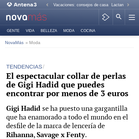
Vacaciones: consejos de casa
Lactancia mate
GENTE
VIDA
BELLEZA
MODA
COCINA
NovaMás
» Moda
TENDENCIAS
El espectacular collar de perlas
de Gigi Hadid que puedes
encontrar por menos de 3 euros
Gigi Hadid
se ha puesto una gargantilla
que ha enamorado a todo el mundo en el
desfile de la marca de lencería de
Rihanna
Savage x Fenty
,
.