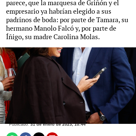
parece, que la marquesa de Griñón y el
empresario ya habrían elegido a sus
padrinos de boda: por parte de Tamara, su
hermano Manolo Falcó y, por parte de
Íñigo, su madre Carolina Molas.
Íñigo Onieva asegura que "todos" apuestan
por su relación con Tamara Falcó: ¿incluida
Isabel Preysler?
Europa Press
Publicado:
31 de enero de 2023, 10:44