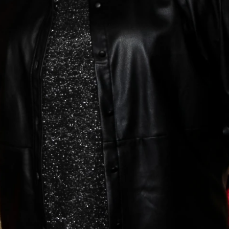
Whatsapp
Facebook
X
Flipboa
nte Shaila Dúrcal
comenzó una dieta hace
s, debido a un repentino aumento de