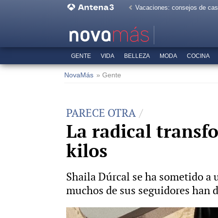
Vacaciones: consejos de ca
GENTE
VIDA
BELLEZA
MODA
COCINA
NovaMás
» Gente
PARECE OTRA
La radical transf
kilos
Shaila Dúrcal se ha sometido a 
muchos de sus seguidores han du