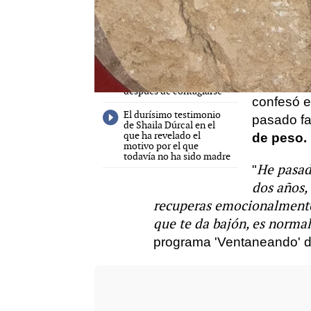
El vídeo casero que ha
peso por 
publicado Shaila Dúrcal
con su madre
sufrió, po
Esta fue l
Shaila Dúrcal habla de
las secuelas que tiene su
Rocío Dúr
hermano por el
coronavirus un año
rehabilita
después de contagiarse
confesó e
El durísimo testimonio
pasado f
de Shaila Dúrcal en el
que ha revelado el
de peso.
motivo por el que
todavía no ha sido madre
He pasad
"
dos años,
recuperas emocionalmente 
que te da bajón, es normal
programa 'Ventaneando' de