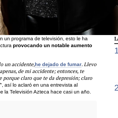
motivo de un
accidente doméstico
que
r el que perdió parte de su dedo índice.
a razón por la que la hija de la fallecida
cal, a lo largo estos meses de
ción,
decidió dejar de fumar
, y tal y como
L
n un programa de televisión, esto le ha
actura
provocando un
notable aumento
o un accidente,
. Llevo
he dejado de fumar
 apenas, de mi accidente; entonces, te
porque claro que te da depresión; claro
", así lo aclaró en una entrevista al
 la Televisión Azteca hace casi un año.