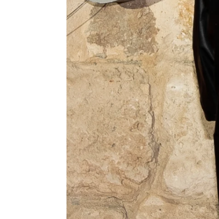
NovaMás
Madrid
Publicado:
17 de noviembre de 2021, 12:06
La canta
Más información
unos mese