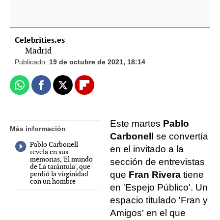
Celebrities.es
Madrid
Publicado:
19 de octubre de 2021, 18:14
Whatsapp
Facebook
X
Flipboard
Este martes
Pablo
Más información
Carbonell
se convertía
Pablo Carbonell
en el invitado a la
revela en sus
memorias, 'El mundo
sección de entrevistas
de La tarántula', que
perdió la virginidad
que
Fran Rivera
tiene
con un hombre
en 'Espejo Público'. Un
espacio titulado 'Fran y
Amigos' en el que