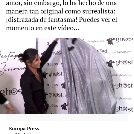
amor, sin embargo, lo ha hecho de una
manera tan original como surrealista:
¡disfrazada de fantasma! Puedes ver el
momento en este vídeo...
Julio José, pillado con su nueva novia,
Viviane, a la que prefiere mantener en el
anonimato
Julio José Iglesias aclara el verdadero estado
de salud de su padre, Julio Iglesias, tras las
preocupantes informaciones
Europa Press