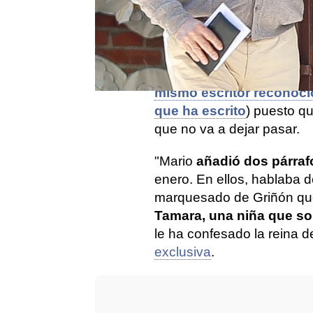
"
No me voy a quedar call
ninguno de ellos",
Isabel 
alto y así lo ha demostrad
diciendo basta
tras hace
libro de Mario Vargas Llo
mismo escritor reconoció
que ha escrito
) puesto qu
que no va a dejar pasar.
"Mario
añadió dos párraf
enero. En ellos, hablaba d
marquesado de Griñón qu
Tamara, una niña que so
le ha confesado la reina 
exclusiva
.