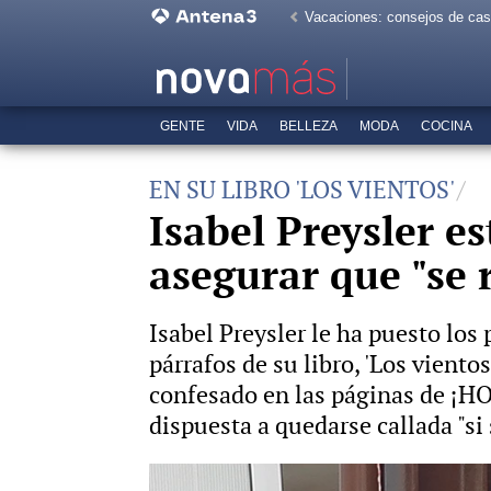
Vacaciones: consejos de ca
GENTE
VIDA
BELLEZA
MODA
COCINA
EN SU LIBRO 'LOS VIENTOS'
Isabel Preysler e
asegurar que "se 
Isabel Preysler le ha puesto los 
párrafos de su libro, 'Los viento
confesado en las páginas de ¡HOL
dispuesta a quedarse callada "si