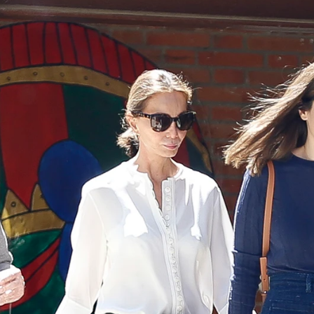
ana, estalla con la prensa: "Qué pesadilla"
Whatsapp
Facebook
X
Flipboa
4