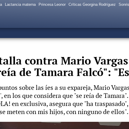
sa
Lactancia materna
Princesa Leonor
Críticas Georgina Rodríguez
Sonris
stalla contra Mario Vargas
reía de Tamara Falcó": "E
puntos sobre las íes a su expareja, Mario Vargas
s', en los que considera que "se reía de Tamara"
A! en exclusiva, asegura que "ha traspasado", y
 se meten con mis hijos, con ninguno de ellos".