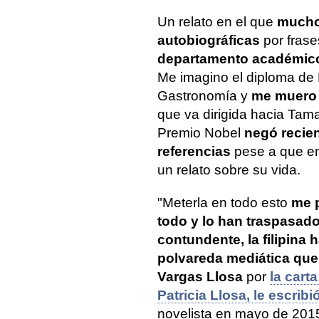
Un relato en el que
muchos
autobiográficas
por frase
departamento académico 
Me imagino el diploma de D
Gastronomía y
me muero 
que va dirigida hacia Tama
Premio Nobel
negó recie
referencias
pese a que en 
un relato sobre su vida.
"Meterla en todo esto
me p
todo y lo han traspasad
contundente, la filipina 
polvareda mediática que 
Vargas Llosa
por
la cart
Patricia Llosa, le escribi
novelista en mayo de 201