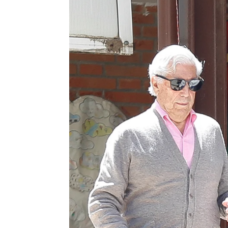
La hija de Mario Vargas Llosa, Morg
Mariam Armiñana
Publicado:
08 de febrero de 2023, 11:2