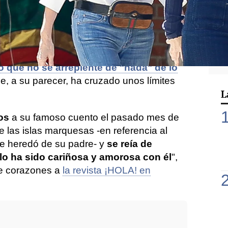
ada si se meten con mis hijos
, con
Preysler
no está dispuesta a pasarlo por
o;
poniendo las cartas sobre la mesa y
rse eco de algunas de las partes del
sa, 'Los vientos'
, (del que, además,
el
 que no se arrepiente de "nada" de lo
e, a su parecer, ha cruzado unos límites
L
os
a su famoso cuento el pasado mes de
e las islas marquesas -en referencia al
e heredó de su padre- y
se reía de
lo ha sido cariñosa y amorosa con él
",
de corazones a
la revista ¡HOLA! en