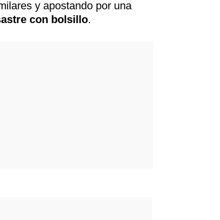
milares y apostando por una
astre con bolsillo
.
rd