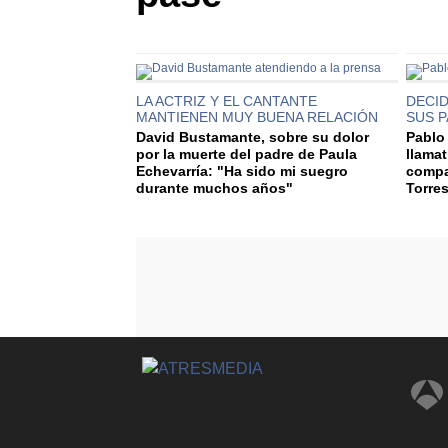
LA ACTRIZ Y EL CANTANTE
DECID
MANTIENEN MUY BUENA RELACIÓN
SUS 
David Bustamante, sobre su dolor
Pablo
por la muerte del padre de Paula
llamat
Echevarría: "Ha sido mi suegro
compa
durante muchos años"
Torre