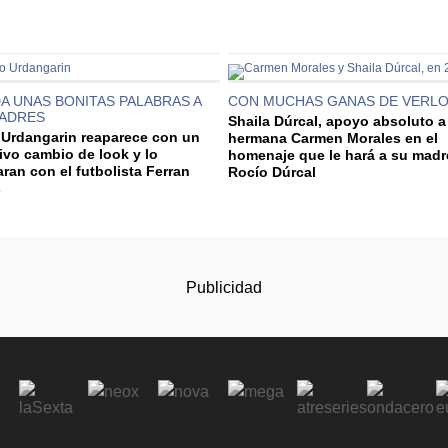
A UNAS BONITAS PALABRAS A
CON MUCHAS GANAS DE VERL
PADRES
Shaila Dúrcal, apoyo absoluto a
 Urdangarin reaparece con un
hermana Carmen Morales en el
ivo cambio de look y lo
homenaje que le hará a su madr
ran con el futbolista Ferran
Rocío Dúrcal
s