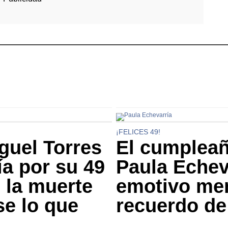
¡FELICES 49!
guel Torres
El cumpleañ
ía por su 49
Paula Echev
 la muerte
emotivo me
se lo que
recuerdo de