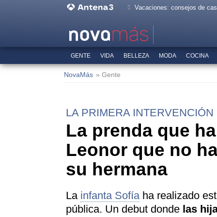
Vacaciones: consejos de ca
GENTE
VIDA
BELLEZA
MODA
COCINA
NovaMás
» Gente
LA PRIMERA INTERVENCIÓN 
La prenda que han
Leonor que no hab
su hermana
La
infanta Sofía
ha realizado est
pública. Un debut donde
las hij