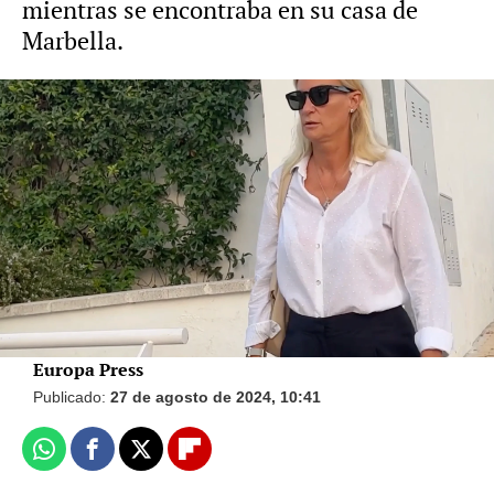
mientras se encontraba en su casa de
Marbella.
Vídeo: Europa Press Foto: Europa Press
Cari Lapique, en shock por la muerte de su
hija Caritina, llega a Málaga para
despedirse de ella
Europa Press
Publicado:
27 de agosto de 2024, 10:41
Whatsapp
Facebook
X
Flipboard