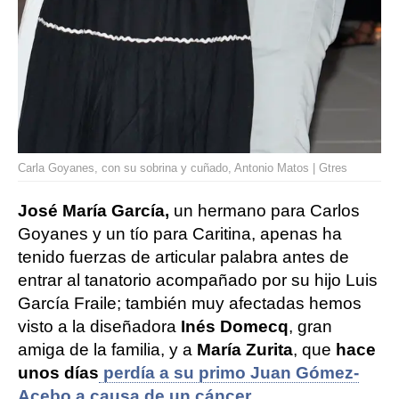
Carla Goyanes, con su sobrina y cuñado, Antonio Matos | Gtres
José María García,
un hermano para Carlos
Goyanes y un tío para Caritina, apenas ha
tenido fuerzas de articular palabra antes de
entrar al tanatorio acompañado por su hijo Luis
García Fraile; también muy afectadas hemos
visto a la diseñadora
Inés Domecq
, gran
amiga de la familia, y a
María Zurita
, que
hace
unos días
perdía a su primo Juan Gómez-
Acebo a causa de un cáncer
.