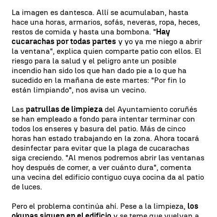
La imagen es dantesca. Allí se acumulaban, hasta
hace una horas, armarios, sofás, neveras, ropa, heces,
restos de comida y hasta una bombona. "
Hay
cucarachas por todas partes
y yo ya me niego a abrir
la ventana", explica quien comparte patio con ellos. El
riesgo para la salud y el peligro ante un posible
incendio han sido los que han dado pie a lo que ha
sucedido en la mañana de este martes: "Por fin lo
están limpiando", nos avisa un vecino.
Las
patrullas de limpieza
del Ayuntamiento coruñés
se han empleado a fondo para intentar terminar con
todos los enseres y basura del patio. Más de cinco
horas han estado trabajando en la zona. Ahora tocará
desinfectar para evitar que la plaga de cucarachas
siga creciendo. "Al menos podremos abrir las ventanas
hoy después de comer, a ver cuánto dura", comenta
una vecina del edificio contiguo cuya cocina da al patio
de luces.
Pero el problema continúa ahí. Pese a la limpieza,
los
okupas siguen en el edificio
y se teme que vuelvan a