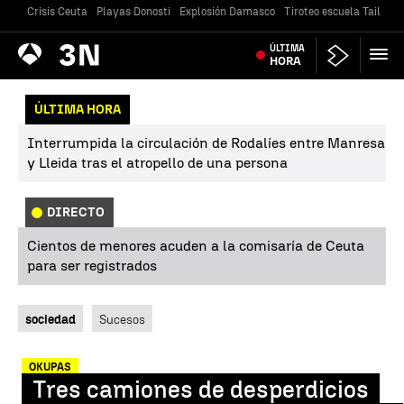
Crisis Ceuta
Playas Donosti
Explosión Damasco
Tiroteo escuela Tailandi
Antena
ÚLTIMA
Noticias
3
HORA
ÚLTIMA HORA
Interrumpida la circulación de Rodalíes entre Manresa
y Lleida tras el atropello de una persona
DIRECTO
Cientos de menores acuden a la comisaría de Ceuta
para ser registrados
sociedad
Sucesos
OKUPAS
Tres camiones de desperdicios