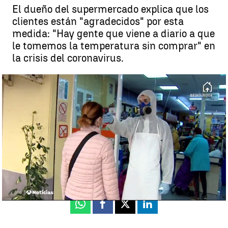
El dueño del supermercado explica que los
clientes están "agradecidos" por esta
medida: "Hay gente que viene a diario a que
le tomemos la temperatura sin comprar" en
la crisis del coronavirus.
Un supermercado de Torrevieja pone el termómetro a los clientes
durante la crisis del coronavirus |
Antena 3 Deportes
Torrevieja
Antena 3 Deportes
Actualizado:
02 de abril de 2020, 15:44
Publicado:
02 de abril de 2020, 15:05
Whatsapp
Facebook
X
Linkedin