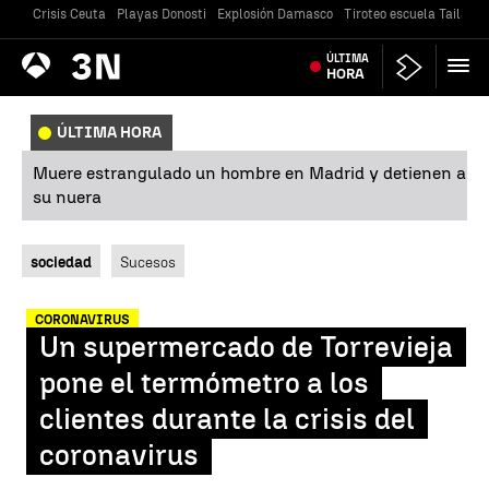
Crisis Ceuta
Playas Donosti
Explosión Damasco
Tiroteo escuela Tailandi
Antena
ÚLTIMA
Noticias
3
HORA
ÚLTIMA HORA
Muere estrangulado un hombre en Madrid y detienen a
su nuera
sociedad
Sucesos
CORONAVIRUS
Un supermercado de Torrevieja
pone el termómetro a los
clientes durante la crisis del
coronavirus