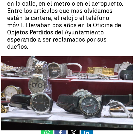
en la calle, en el metro o en el aeropuerto.
Entre los artículos que más olvidamos
están la cartera, el reloj o el teléfono
móvil. Llevaban dos años en la Oficina de
Objetos Perdidos del Ayuntamiento
esperando a ser reclamados por sus
dueños.
Dónde terminan los objetos perdidos sin dueño |
Antena 3
Noticias
Vicente Ibáñez
Publicado:
05 de octubre de 2022, 18:25