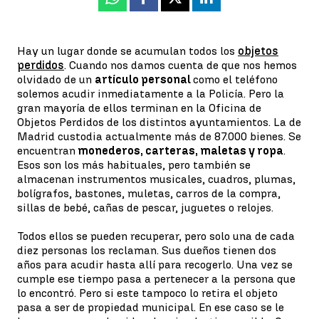
Whatsapp
Facebook
X
Linkedin
Hay un lugar donde se acumulan todos los
objetos
perdidos
. Cuando nos damos cuenta de que nos hemos
olvidado de un
artículo personal
como el teléfono
solemos acudir inmediatamente a la Policía. Pero la
gran mayoría de ellos terminan en la Oficina de
Objetos Perdidos de los distintos ayuntamientos. La de
Madrid custodia actualmente más de 87.000 bienes. Se
encuentran
monederos, carteras, maletas y ropa
.
Esos son los más habituales, pero también se
almacenan instrumentos musicales, cuadros, plumas,
bolígrafos, bastones, muletas, carros de la compra,
sillas de bebé, cañas de pescar, juguetes o relojes.
Todos ellos se pueden recuperar, pero solo una de cada
diez personas los reclaman. Sus dueños tienen dos
años para acudir hasta allí para recogerlo. Una vez se
cumple ese tiempo pasa a pertenecer a la persona que
lo encontró. Pero si este tampoco lo retira el objeto
pasa a ser de propiedad municipal. En ese caso se le