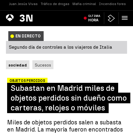
Juan Jesús Vivas
Tráfico de drogas
Mafia criminal
Incendios forestale
Antena
ÚLTIMA
Noticias
3
HORA
EN DIRECTO
Segundo día de controles a los viajeros de Italia
sociedad
Sucesos
OBJETOS PERDIDOS
Subastan en Madrid miles de
objetos perdidos sin dueño como
carteras, relojes o móviles
Miles de objetos perdidos salen a subasta
en Madrid. La mayoría fueron encontrados