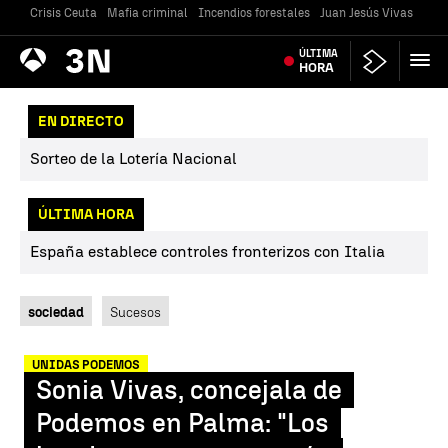
Crisis Ceuta
Mafia criminal
Incendios forestales
Juan Jesús Vivas
Vivi
Antena
ÚLTIMA
Noticias
3
HORA
EN DIRECTO
Sorteo de la Lotería Nacional
ÚLTIMA HORA
España establece controles fronterizos con Italia
sociedad
Sucesos
UNIDAS PODEMOS
Sonia Vivas, concejala de
Podemos en Palma: "Los