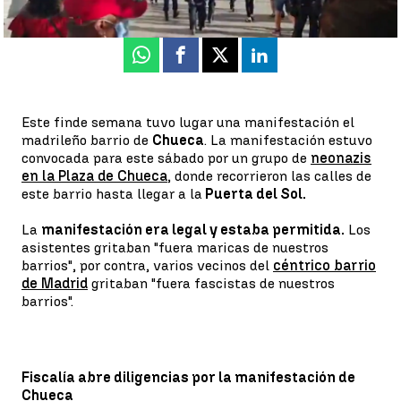
Publicado:
20 de septiembre de 2021, 10:58
Whatsapp
Facebook
X
Linkedin
Este finde semana tuvo lugar una manifestación el
madrileño barrio de
Chueca
. La manifestación estuvo
convocada para este sábado por un grupo de
neonazis
en la Plaza de Chueca
, donde recorrieron las calles de
este barrio hasta llegar a la
Puerta del Sol.
La
manifestación era legal y estaba permitida.
Los
asistentes gritaban "fuera maricas de nuestros
barrios", por contra, varios vecinos del
céntrico barrio
de Madrid
gritaban "fuera fascistas de nuestros
barrios".
Fiscalía abre diligencias por la manifestación de
Chueca