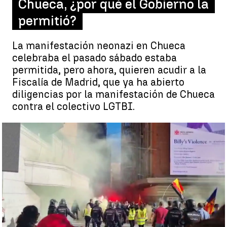
Chueca, ¿por qué el Gobierno la
permitió?
La manifestación neonazi en Chueca
celebraba el pasado sábado estaba
permitida, pero ahora, quieren acudir a la
Fiscalía de Madrid, que ya ha abierto
diligencias por la manifestación de Chueca
contra el colectivo LGTBI.
Esta es la razón por la que la Fiscalía investiga la manifestación
neonazi en Chueca |
Grupos de neonazis se manifiestan en
Chueca: "Fuera maricas de nuestros barrios"
Rosario Miñano
Actualizado:
20 de septiembre de 2021, 13:46