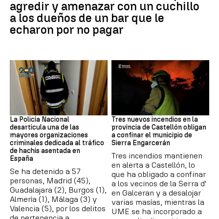
agredir y amenazar con un cuchillo
a los dueños de un bar que le
echaron por no pagar
Narcotrafico
Incendios
La Policía Nacional
Tres nuevos incendios en la
desarticula una de las
provincia de Castellón obligan
mayores organizaciones
a confinar el municipio de
criminales dedicada al tráfico
Sierra Engarcerán
de hachís asentada en
Tres incendios mantienen
España
en alerta a Castellón, lo
Se ha detenido a 57
que ha obligado a confinar
personas, Madrid (45),
a los vecinos de la Serra d'
Guadalajara (2), Burgos (1),
en Galceran y a desalojar
Almería (1), Málaga (3) y
varias masías, mientras la
Valencia (5), por los delitos
UME se ha incorporado a
de pertenencia a