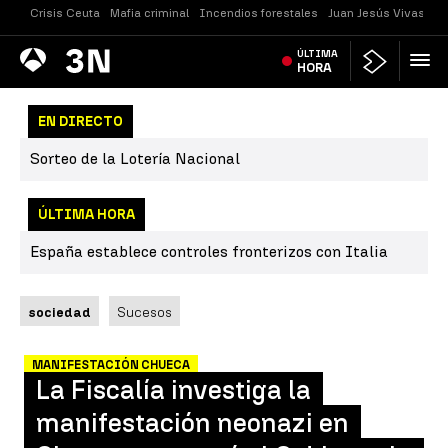
Crisis Ceuta
Mafia criminal
Incendios forestales
Juan Jesús Vivas
Vi
Antena
ÚLTIMA
Noticias
3
HORA
EN DIRECTO
Sorteo de la Lotería Nacional
ÚLTIMA HORA
España establece controles fronterizos con Italia
sociedad
Sucesos
MANIFESTACIÓN CHUECA
La Fiscalía investiga la
manifestación neonazi en